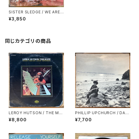
SISTER SLEDGE / WE ARE F
AMILY
¥3,850
同じカテゴリの商品
LEROY HUTSON / THE MA
PHILLIP UPCHURCH / DAR
N!
KNESS, DARKNESS
¥8,800
¥7,700