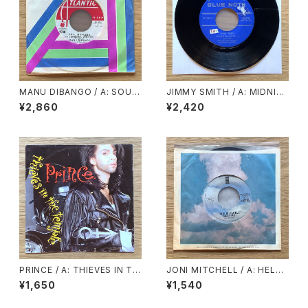
MANU DIBANGO / A: SOUL
JIMMY SMITH / A: MIDNIG
MAKOSSA (STEREO) / B: S
HT SPECIAL PART.1 / B: MI
¥2,860
¥2,420
OUL MAKOSSA (MONO)
DNIGHT SPECIAL PART.2
PRINCE / A: THIEVES IN TH
JONI MITCHELL / A: HELP
E TEMPLE / B: THIEVES IN
ME / B: JUST LIKE THIS TR
¥1,650
¥1,540
THE TEMPLE PERT Ⅱ
AIN