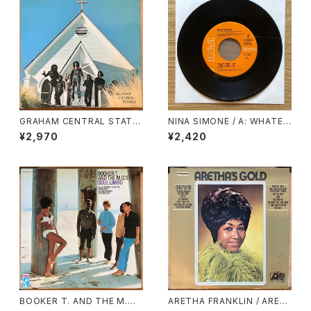
GRAHAM CENTRAL STATIO
NINA SIMONE / A: WHATEV
N / RELEASE YOURSELF
ER I AM (YOU MADE ME) /
¥2,970
¥2,420
B: WHY MUST YOUR LOVE
WELL BE SO DRY
BOOKER T. AND THE M.
ARETHA FRANKLIN / ARET