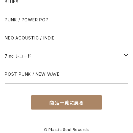
BLUES
PUNK / POWER POP
NEO ACOUSTIC / INDIE
7inc レコード
PUNK / 2TONE
POST PUNK / NEW WAVE
PUB ROCK / POWER POP
商品一覧に戻る
SKA / ROCK STEADY / REGGAE
POST PUNK / NEW WAVE
© Plastic Soul Records