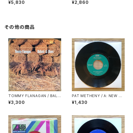
G.’S / SOUL LIMBO
HA’S GOLD
¥5,830
¥2,860
その他の商品
TOMMY FLANAGAN / BALL
PAT METHENY / A: NEW CH
ADS & BLUES
AUTAUQUA / B: SUENO CO
¥3,300
¥1,430
N MEXICO