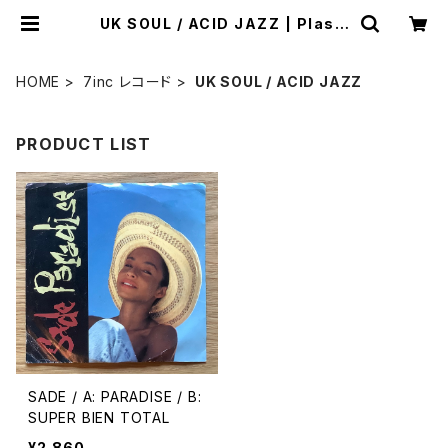
UK SOUL / ACID JAZZ | Plasti
c Soul Records
HOME
7inc レコード
UK SOUL / ACID JAZZ
PRODUCT LIST
SADE / A: PARADISE / B:
SUPER BIEN TOTAL
¥2,860