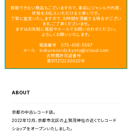
買取できない商品もございますので、事前にジャンルや内容、
状態をお伝えいただけると幸いです。
丁寧に査定いたしますので、お時間を頂戴する場合がござい
ます。ご了承くださいませ。
まずはお気軽に電話やメールでお問い合わせください。
よろしくお願いいたします。
電話番号 075-406-5597
メール
bokurecords.kyoto@icloud.com
古物商許可証番号
第611212230020号
ABOUT
京都の中古レコード店。
2022年12月、京都市北区の上賀茂神社の近くでレコード
ショップをオープンいたしました。