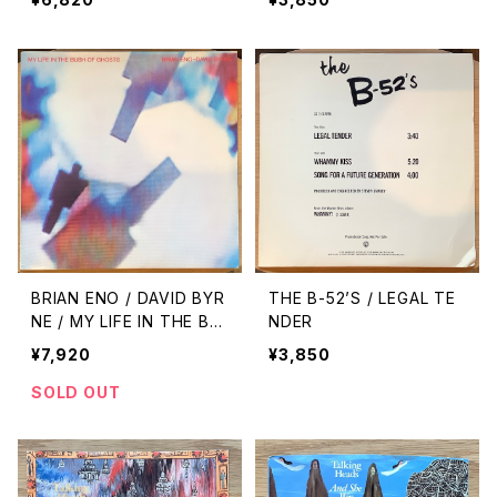
BRIAN ENO / DAVID BYR
THE B-52’S / LEGAL TE
NE / MY LIFE IN THE BU
NDER
SH OF GHOSTS
¥7,920
¥3,850
SOLD OUT