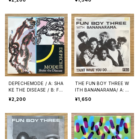
MANNERS
DEPECHEMODE / A: SHA
THE FUN BOY THREE W
KE THE DISEASE / B: FL
ITH BANANARAMA/ A: T
EXIBLE
AIN’T WHAT YOU DO /
¥2,200
¥1,650
B: THE “FUNRAMA” THE
ME