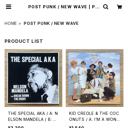
POST PUNK / NEW WAVE | Pla
stic Soul Records
HOME
POST PUNK / NEW WAVE
PRODUCT LIST
THE SPECIAL AKA / A: N
KID CREOLE & THE COC
ELSON MANDELA / B: BR
ONUTS / A: I’M A WOND
EAK DOWN THE DOOR!
ERFUL THING / B: TABLE
¥2,200
¥1,540