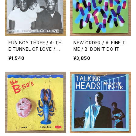
FUN BOY THREE / A: TH
NEW ORDER / A: FINE TI
E TUNNEL OF LOVE / B:
ME / B: DON’T DO IT
THE LUNACY LEGACY
¥1,540
¥3,850