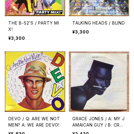
THE B-52’S / PARTY MI
TALKING HEADS / BLIND
X!
¥3,300
¥3,300
DEVO / Q: ARE WE NOT
GRACE JONES / A: MY J
MEN? A: WE ARE DEVO!
AMAICAN GUY / B: CRY
NOW, LAUGH LATER
¥5,830
¥2,420