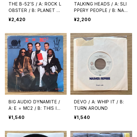
THE B-52’S / A: ROCK L
TALKING HEADS / A: SLI
OBSTER / B: PLANET CL
PPERY PEOPLE / B: NATI
AIRE
VE MELODY
¥2,420
¥2,200
BIG AUDIO DYNAMITE /
DEVO / A: WHIP IT / B:
A: E = MC2 / B: THIS IS
TURN AROUND
BIG AUDIO DYNAMITE
¥1,540
¥1,540