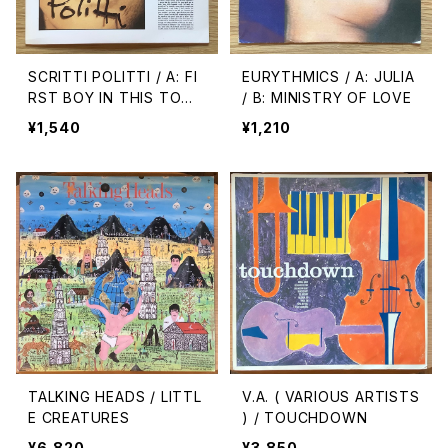
SCRITTI POLITTI / A: FI
EURYTHMICS / A: JULIA
RST BOY IN THIS TOW
/ B: MINISTRY OF LOVE
N ( LOVESICK ) / B: WO
¥1,540
¥1,210
RLD COME BACK TO LIF
E
TALKING HEADS / LITTL
V.A. ( VARIOUS ARTISTS
E CREATURES
) / TOUCHDOWN
¥6,820
¥3,850