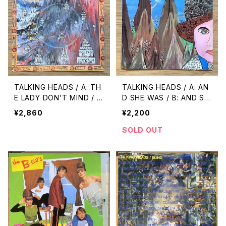
TALKING HEADS / A: TH
TALKING HEADS / A: AN
E LADY DON’T MIND / B:
D SHE WAS / B: AND SH
GIVE ME BACK MY NAM
E WAS (DUB)
¥2,860
¥2,200
E
SOLD OUT