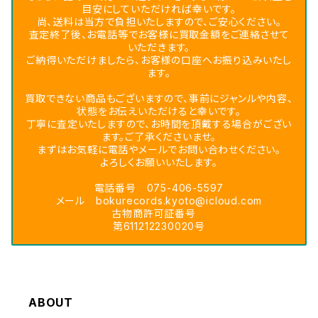
目安にしていただければ幸いです。
尚、送料は当方で負担いたしますので、ご安心ください。
査定終了後、お電話等でお客様に買取金額をご連絡させて
いただきます。
ご納得いただけましたら、お客様の口座へお振り込みいたし
ます。
買取できない商品もございますので、事前にジャンルや内容、
状態をお伝えいただけると幸いです。
丁寧に査定いたしますので、お時間を頂戴する場合がござい
ます。ご了承くださいませ。
まずはお気軽に電話やメールでお問い合わせください。
よろしくお願いいたします。
電話番号 075-406-5597
メール
bokurecords.kyoto@icloud.com
古物商許可証番号
第611212230020号
ABOUT