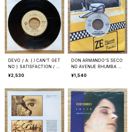
DEVO / A: ( I CAN’T GET
DON ARMANDO’S SECO
NO ) SATISFACTION / B:
ND AVENUE RHUMBA B
UNCONTROLLABLE URG
AND / A: DEPUTY OF LO
¥2,530
¥1,540
E
VE ( STEREO ) / B: DEP
UTY OF LOVE ( MONO )