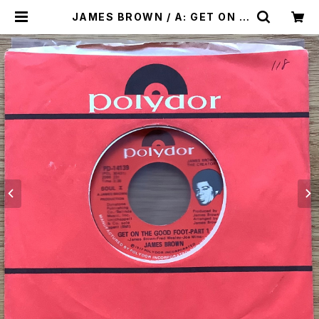
JAMES BROWN / A: GET ON T
HE GOOD FOOT - PART 1 / B: G
ET ON THE GOOD FOOT - PAR
T 2 | Plastic Soul Records