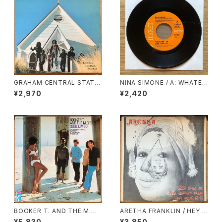
GRAHAM CENTRAL STATIO
NINA SIMONE / A: WHATEV
N / RELEASE YOURSELF
ER I AM (YOU MADE ME) /
¥2,970
¥2,420
B: WHY MUST YOUR LOVE
WELL BE SO DRY
BOOKER T. AND THE M.
ARETHA FRANKLIN / HEY N
G.’S / SOUL LIMBO
OW HEY ( THE OTHER SID
¥5,830
¥3,850