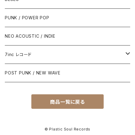
PUNK / POWER POP
NEO ACOUSTIC / INDIE
7inc レコード
PUNK / 2TONE
POST PUNK / NEW WAVE
PUB ROCK / POWER POP
商品一覧に戻る
SKA / ROCK STEADY / REGGAE
POST PUNK / NEW WAVE
© Plastic Soul Records