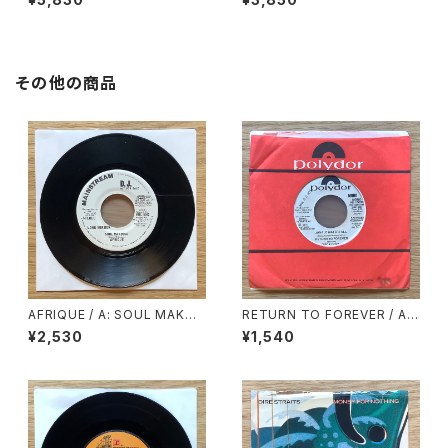
E OF THE SKY )
その他の商品
AFRIQUE / A: SOUL MAKOS
RETURN TO FOREVER / A:
SA (LONG VERSION) / B: S
JUNGLE WATERFALL (STER
¥2,530
¥1,540
OUL MAKOSSA (SHORT VE
EO) / B: JUNGLE WATERFA
RSION)
LL (MONO)