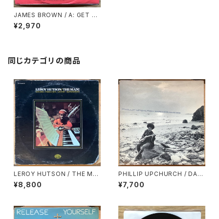
JAMES BROWN / A: GET O
N THE GOOD FOOT - PAR
¥2,970
T 1 / B: GET ON THE GOOD
FOOT - PART 2
同じカテゴリの商品
LEROY HUTSON / THE MA
PHILLIP UPCHURCH / DAR
N!
KNESS, DARKNESS
¥8,800
¥7,700