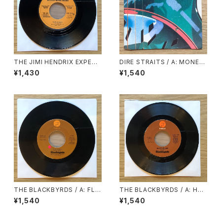
THE JIMI HENDRIX EXPERI
DIRE STRAITS / A: MONEY
ENCE / A: PURPLE HAZE /
FOR NOTHING / B: LOVE O
¥1,430
¥1,540
B: FOXEY LADY
VER GOLD (LIVE)
THE BLACKBYRDS / A: FLYI
THE BLACKBYRDS / A: HAP
N’ HIGH / B: ALL I ASK
PY MUSIC / B: LOVE SO FIN
¥1,540
¥1,540
E