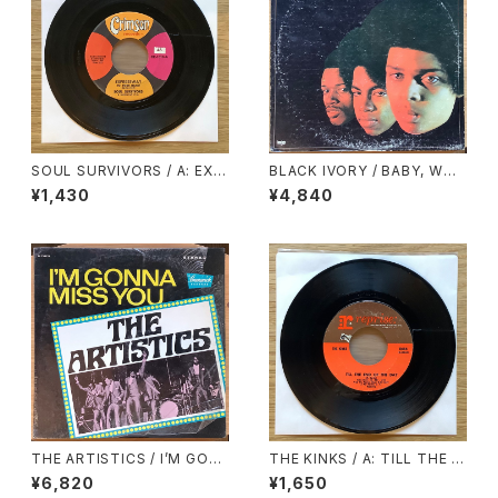
SOUL SURVIVORS / A: EXP
BLACK IVORY / BABY, WO
RESSWAY TO YOUR HEART
N’T YOU CHANGE YOUR MI
¥1,430
¥4,840
/ B: HEY GYP
ND
THE ARTISTICS / I’M GON
THE KINKS / A: TILL THE E
NA MISS YOU
ND OF THE DAY / B: WHER
¥6,820
¥1,650
E HAVE ALL THE GOOD TI