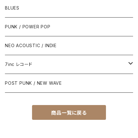
BLUES
PUNK / POWER POP
NEO ACOUSTIC / INDIE
7inc レコード
PUNK / 2TONE
POST PUNK / NEW WAVE
PUB ROCK / POWER POP
商品一覧に戻る
SKA / ROCK STEADY / REGGAE