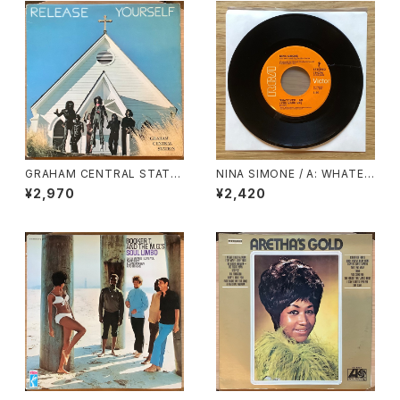
GRAHAM CENTRAL STATIO
NINA SIMONE / A: WHATEV
N / RELEASE YOURSELF
ER I AM (YOU MADE ME) /
¥2,970
¥2,420
B: WHY MUST YOUR LOVE
WELL BE SO DRY