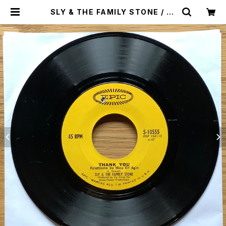
SLY & THE FAMILY STONE / A:
THANK YOU / B: EVERYBODY I
S A STAR | Plastic Soul Recor
ds