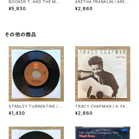
BOOKER T. AND THE M.
ARETHA FRANKLIN / ARET
G.’S / SOUL LIMBO
HA’S GOLD
¥5,830
¥2,860
その他の商品
STANLEY TURRENTINE / A:
TRACY CHAPMAN / A: FAS
EVIL WAYS / B: LOVE HANG
T CAR / B: FOR YOU
¥1,430
¥2,860
OVER