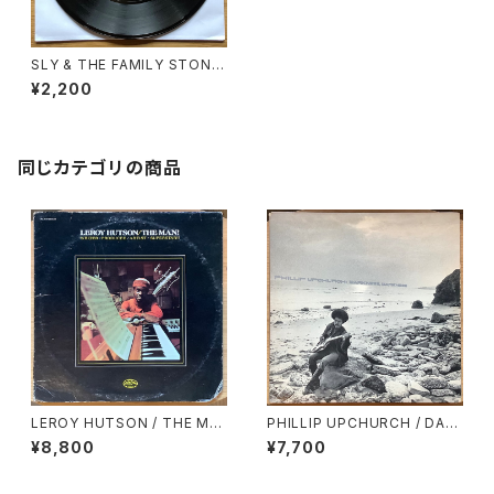
SLY & THE FAMILY STONE
/ A: THANK YOU / B: EVERY
¥2,200
BODY IS A STAR
同じカテゴリの商品
LEROY HUTSON / THE MA
PHILLIP UPCHURCH / DAR
N!
KNESS, DARKNESS
¥8,800
¥7,700