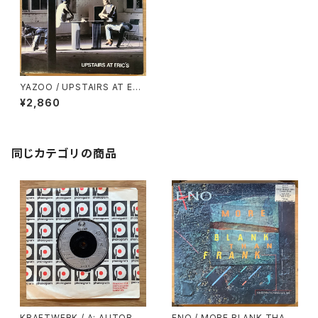
YAZOO / UPSTAIRS AT ERI
C’S
¥2,860
同じカテゴリの商品
KRAFTWERK / A: AUTOBAH
ENO / MORE BLANK THAN