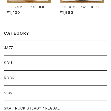
THE ZOMBIES / A: TIME OF
THE DOORS / A: TOUCH M
THE SEASON / B: FRIENDS
E / B: WILD CHILD
¥1,430
¥1,980
OF MINE
CATEGORY
JAZZ
SOUL
ROCK
SSW
SKA / ROCK STEADY / REGGAE