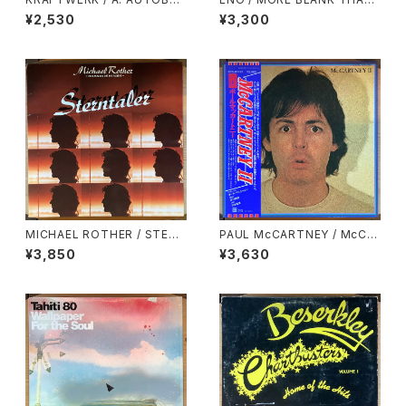
N / B: KOMETENMELODIE 1
FRANK
¥2,530
¥3,300
MICHAEL ROTHER / STERN
PAUL McCARTNEY / McCA
TALER
RTNEY Ⅱ
¥3,850
¥3,630