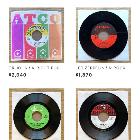
WELL BE SO DRY
DR.JOHN / A: RIGHT PLAC
LED ZEPPELIN / A: ROCK A
E WRONG TIME / B: I BEEN
ND ROLL / B: FOUR STICK
¥2,640
¥1,870
HOODOOD
S