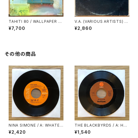
TAHITI 80 / WALLPAPER F
V.A. (VARIOUS ARTISTS) /
OR THE SOUL
BESERKLEY CHART BUSTE
¥7,700
¥2,860
R VOLUME 1
その他の商品
NINA SIMONE / A: WHATEV
THE BLACKBYRDS / A: HAP
ER I AM (YOU MADE ME) /
PY MUSIC / B: LOVE SO FIN
¥2,420
¥1,540
B: WHY MUST YOUR LOVE
E