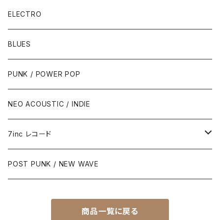
ELECTRO
BLUES
PUNK / POWER POP
NEO ACOUSTIC / INDIE
7inc レコード
PUNK / 2TONE
POST PUNK / NEW WAVE
PUB ROCK / POWER POP
商品一覧に戻る