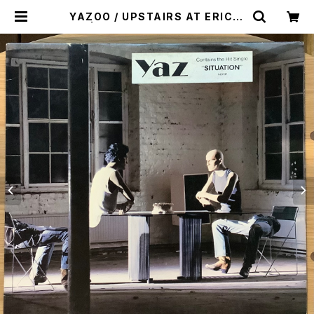
YAZOO / UPSTAIRS AT ERIC’S
| Plastic Soul Records