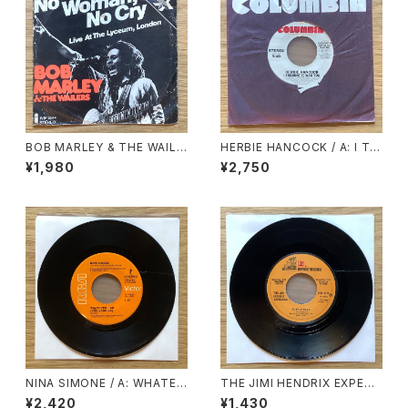
BOB MARLEY & THE WAILE
HERBIE HANCOCK / A: I TH
RS / A: NO WOMAN NO CR
OUGHT IT WAS YOU (STER
¥1,980
¥2,750
Y / B: KINKY REGGAE
EO) / B: I THOUGHT IT WA
S YOU (MONO)
NINA SIMONE / A: WHATEV
THE JIMI HENDRIX EXPERI
ER I AM (YOU MADE ME) /
ENCE / A: PURPLE HAZE /
¥2,420
¥1,430