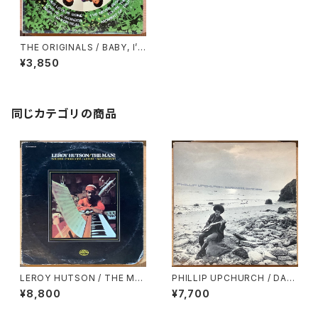
THE ORIGINALS / BABY, I’M
FOR REAL
¥3,850
同じカテゴリの商品
LEROY HUTSON / THE MA
PHILLIP UPCHURCH / DAR
N!
KNESS, DARKNESS
¥8,800
¥7,700