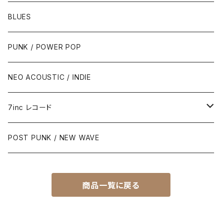
BLUES
PUNK / POWER POP
NEO ACOUSTIC / INDIE
7inc レコード
PUNK / 2TONE
POST PUNK / NEW WAVE
PUB ROCK / POWER POP
商品一覧に戻る
SKA / ROCK STEADY / REGGAE