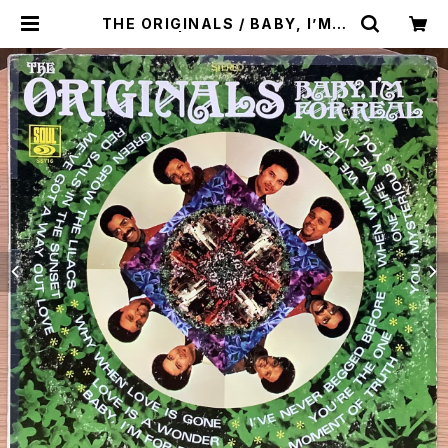
THE ORIGINALS / BABY, I’M F
OR REAL | Plastic Soul Recor
ds