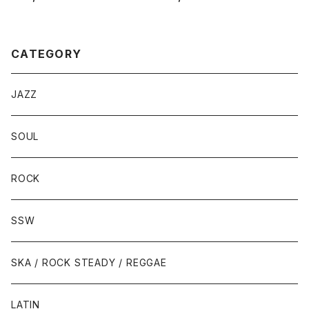
B: WHY MUST YOUR LOVE
B: FOXEY LADY
WELL BE SO DRY
CATEGORY
JAZZ
SOUL
ROCK
SSW
SKA / ROCK STEADY / REGGAE
LATIN