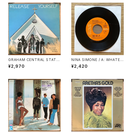
GRAHAM CENTRAL STATIO
NINA SIMONE / A: WHATEV
N / RELEASE YOURSELF
ER I AM (YOU MADE ME) /
¥2,970
¥2,420
B: WHY MUST YOUR LOVE
WELL BE SO DRY