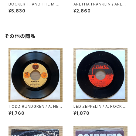
BOOKER T. AND THE M.
ARETHA FRANKLIN / ARET
G.’S / SOUL LIMBO
HA’S GOLD
¥5,830
¥2,860
その他の商品
TODD RUNDGREN / A: HEL
LED ZEPPELIN / A: ROCK A
LO IT’S ME / B: COLD MOR
ND ROLL / B: FOUR STICK
¥1,760
¥1,870
NING LIGHT
S