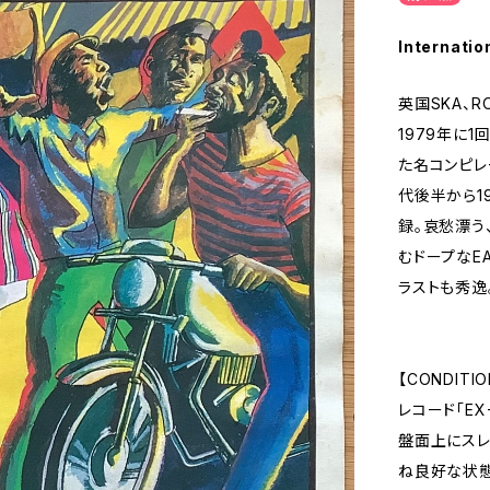
Internatio
英国SKA、R
1979年に1
た名コンピレー
代後半から1
録。哀愁漂う、
むドープなE
ラストも秀逸
【CONDITIO
レコード「EX
盤面上にスレ
ね良好な状態