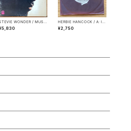
STEVIE WONDER / MUSI
HERBIE HANCOCK / A: I T
C OF MY MIND
HOUGHT IT WAS YOU (S
¥5,830
¥2,750
TEREO) / B: I THOUGHT I
T WAS YOU (MONO)