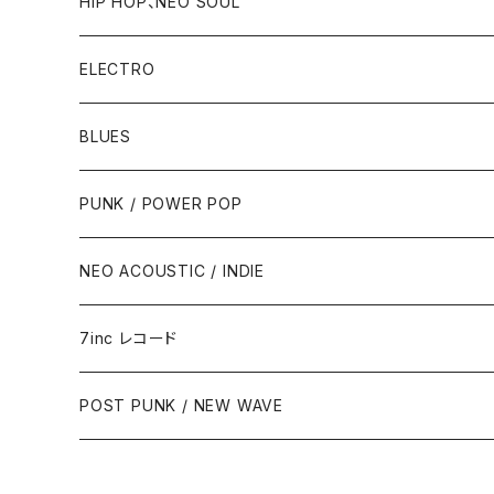
HIP HOP、NEO SOUL
ELECTRO
BLUES
PUNK / POWER POP
NEO ACOUSTIC / INDIE
7inc レコード
PUNK / 2TONE
POST PUNK / NEW WAVE
PUB ROCK / POWER POP