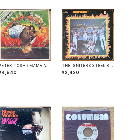
PETER TOSH / MAMA AF
THE IGNITERS STEEL BA
RICA
ND / JUMP UP
¥4,840
¥2,420