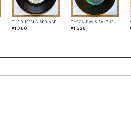
THE BUFFALO SPRINGFIE
TYRON DAVIS / A: TURN
E
LD / A: FOR WHAT IT’S W
BACK THE HANDS OF TI
¥1,760
¥1,320
ORTH / B: DO I HAVE TO
ME / B: I KEEP COMING B
COME RIGHT OUT AND S
ACK
AY IT