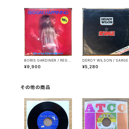
BORIS GARDINER / REGG
DEROY WILSON / SARGE
AE HAPPENING
¥9,900
¥5,280
その他の商品