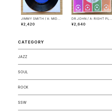
JIMMY SMITH / A: MIDNI
DR.JOHN / A: RIGHT PLA
GHT SPECIAL PART.1 / B:
CE WRONG TIME / B: I B
¥2,420
¥2,640
MIDNIGHT SPECIAL PAR
EN HOODOOD
T.2
CATEGORY
JAZZ
SOUL
ROCK
SSW