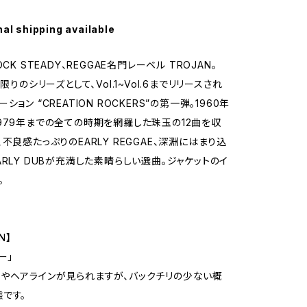
nal shipping available
OCK STEADY、REGGAE名門レーベル TROJAN。
回限りのシリーズとして、Vol.1~Vol.6までリリースされ
ション “CREATION ROCKERS”の第一弾。1960年
979年までの全ての時期を網羅した珠玉の12曲を収
不良感たっぷりのEARLY REGGAE、深淵にはまり込
ARLY DUBが充満した素晴らしい選曲。ジャケットのイ
。
N】
ー」
やヘアラインが見られますが、バックチリの少ない概
です。