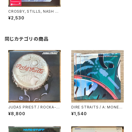
CROSBY, STILLS, NASH &
YOUNG / DEJA VU
¥2,530
同じカテゴリの商品
JUDAS PRIEST / ROCKA-R
DIRE STRAITS / A: MONEY
OLLA
FOR NOTHING / B: LOVE O
¥8,800
¥1,540
VER GOLD (LIVE)