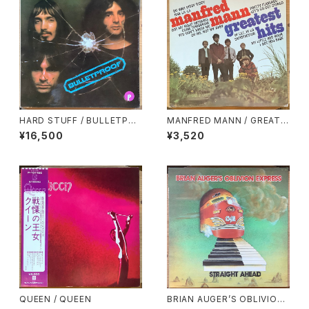
HARD STUFF / BULLETPRO
MANFRED MANN / GREATE
OF
ST HITS
¥16,500
¥3,520
QUEEN / QUEEN
BRIAN AUGER’S OBLIVION