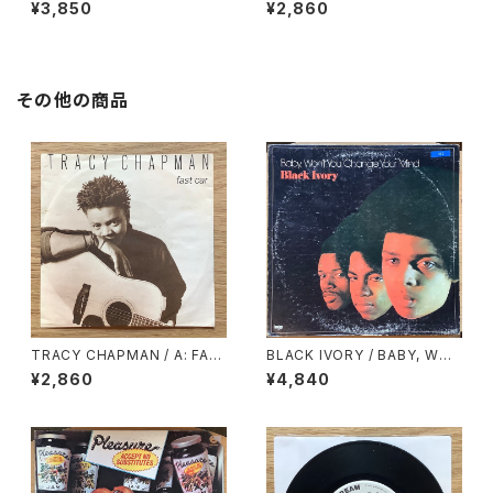
EXPRESS / STRAIGHT AHE
¥3,850
¥2,860
AD
その他の商品
TRACY CHAPMAN / A: FAS
BLACK IVORY / BABY, WO
T CAR / B: FOR YOU
N’T YOU CHANGE YOUR MI
¥2,860
¥4,840
ND