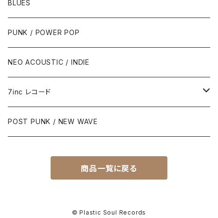
BLUES
PUNK / POWER POP
NEO ACOUSTIC / INDIE
7inc レコード
PUNK / 2TONE
POST PUNK / NEW WAVE
PUB ROCK / POWER POP
商品一覧に戻る
SKA / ROCK STEADY / REGGAE
POST PUNK / NEW WAVE
© Plastic Soul Records