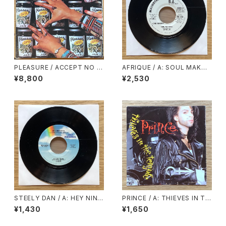
PLEASURE / ACCEPT NO S
AFRIQUE / A: SOUL MAKOS
UBSTITUTES
SA (LONG VERSION) / B: S
¥8,800
¥2,530
OUL MAKOSSA (SHORT VE
RSION)
STEELY DAN / A: HEY NINE
PRINCE / A: THIEVES IN TH
TEEN / B: BODHISATTVA
E TEMPLE / B: THIEVES IN
¥1,430
¥1,650
THE TEMPLE PERT Ⅱ