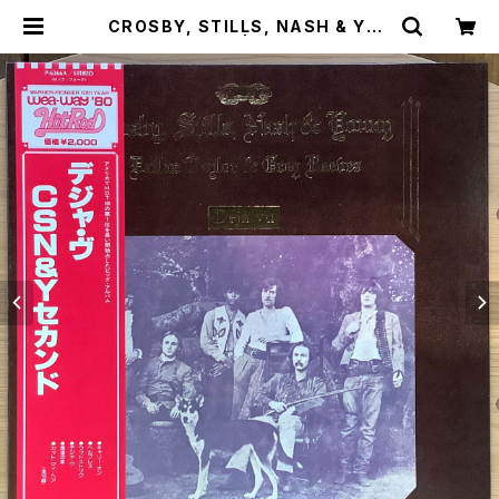
CROSBY, STILLS, NASH & YOU
NG / DEJA VU | Plastic Soul R
ecords