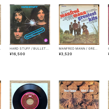
HARD STUFF / BULLETP
MANFRED MANN / GREAT
V
ROOF
EST HITS
¥16,500
¥3,520