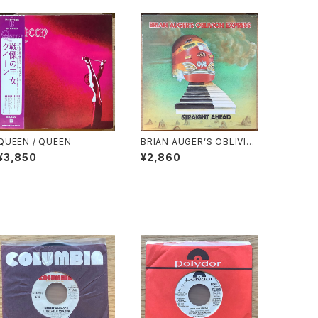
QUEEN / QUEEN
BRIAN AUGER’S OBLIVIO
N EXPRESS / STRAIGHT
¥3,850
¥2,860
AHEAD