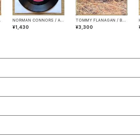
NORMAN CONNORS / A:
TOMMY FLANAGAN / BAL
YOU ARE MY STARSHIP /
LADS & BLUES
¥1,430
¥3,300
B: BUBBLES