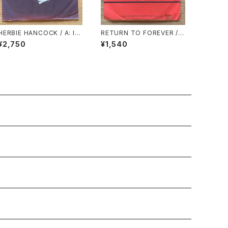
HERBIE HANCOCK / A: I T
RETURN TO FOREVER /
HOUGHT IT WAS YOU (S
A: JUNGLE WATERFALL
¥2,750
¥1,540
TEREO) / B: I THOUGHT I
(STEREO) / B: JUNGLE W
T WAS YOU (MONO)
ATERFALL (MONO)