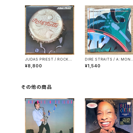
JUDAS PRIEST / ROCKA-
DIRE STRAITS / A: MONE
ROLLA
Y FOR NOTHING / B: LO
¥8,800
¥1,540
E OVER GOLD (LIVE)
その他の商品