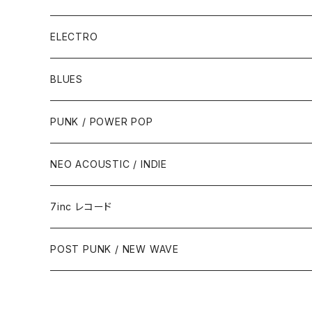
ELECTRO
BLUES
PUNK / POWER POP
NEO ACOUSTIC / INDIE
7inc レコード
PUNK / 2TONE
POST PUNK / NEW WAVE
PUB ROCK / POWER POP