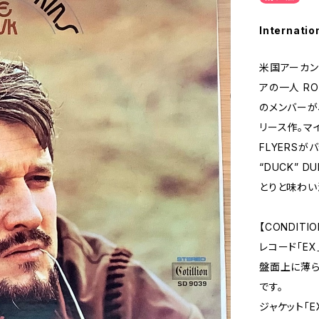
Internatio
米国アーカン
アの一人 RON
のメンバーが、
リース作。マイ
FLYERSが
“DUCK” 
とりと味わい
【CONDITIO
レコード「EX
盤面上に薄ら
です。
ジャケット「E