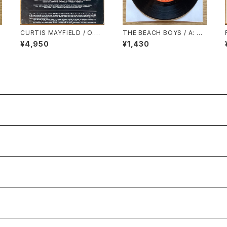
E
CURTIS MAYFIELD / O.S.
THE BEACH BOYS / A: G
M
T. / SHORT EYES
OOD VIBRATIONS / B: LE
¥4,950
¥1,430
T’S GO AWAY FOR AWHIL
E