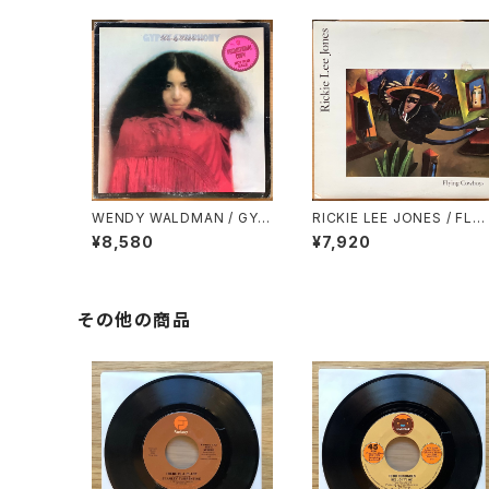
WENDY WALDMAN / GYP
RICKIE LEE JONES / FLYI
SY SYMPHONY
NG COWBOYS
¥8,580
¥7,920
その他の商品