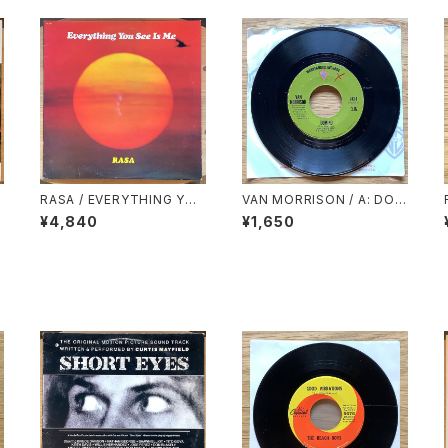
RASA / EVERYTHING YOU
VAN MORRISON / A: DOM
SEE IS ME
INO / B: SWEET JANNIE
¥4,840
¥1,650