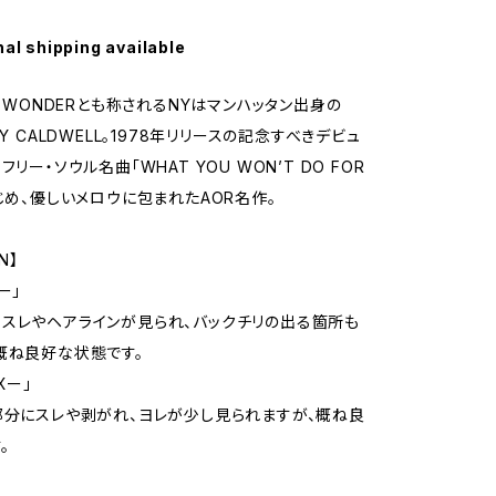
nal shipping available
E WONDERとも称されるNYはマンハッタン出身の
BY CALDWELL。1978年リリースの記念すべきデビュ
フリー・ソウル名曲「WHAT YOU WON’T DO FOR
はじめ、優しいメロウに包まれたAOR名作。
N】
ー」
スレやヘアラインが見られ、バックチリの出る箇所も
概ね良好な状態です。
Xー」
部分にスレや剥がれ、ヨレが少し見られますが、概ね良
。