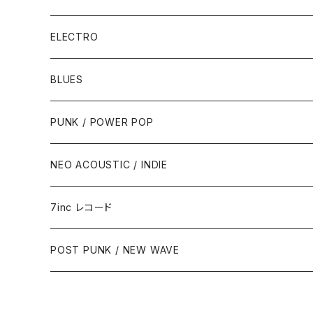
ELECTRO
BLUES
PUNK / POWER POP
NEO ACOUSTIC / INDIE
7inc レコード
PUNK / 2TONE
POST PUNK / NEW WAVE
PUB ROCK / POWER POP