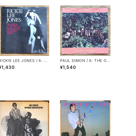
RICKIE LEE JONES / A: W
PAUL SIMON / A: THE OB
OODY & DUTCH ON THE
VIOUS CHILD / B: THE RH
¥1,430
¥1,540
SLOW TRAIN TO PEKING
YTHM OF THE SAINTS
/ B: SKELETONS