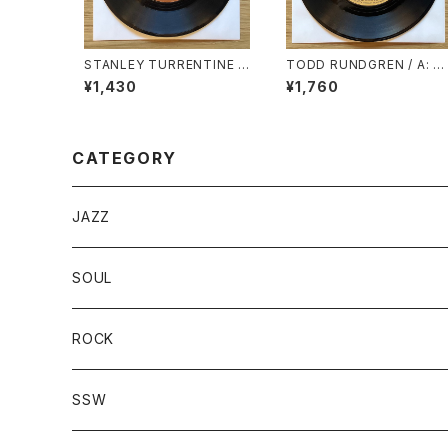
STANLEY TURRENTINE /
TODD RUNDGREN / A: H
A: EVIL WAYS / B: LOVE H
LLO IT’S ME / B: COLD 
¥1,430
¥1,760
ANGOVER
ORNING LIGHT
CATEGORY
JAZZ
SOUL
ROCK
SSW