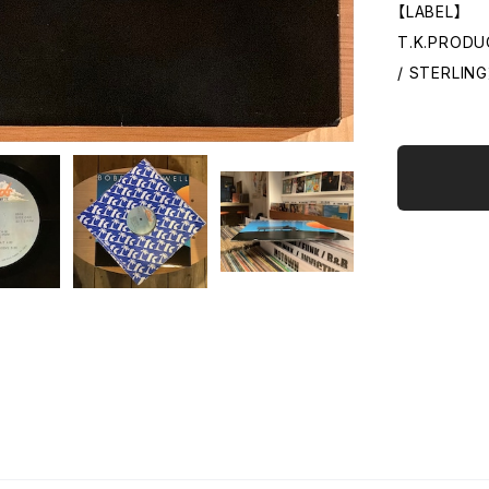
【LABEL】
T.K.PRODU
/ STERL