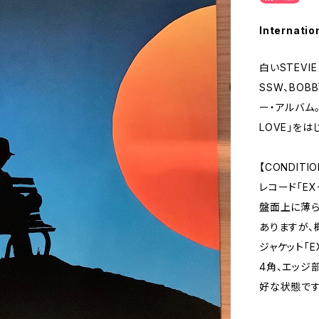
Internatio
白いSTEVI
SSW、BOB
ー・アルバム。
LOVE」を
【CONDITIO
レコード「EX
盤面上に薄ら
ありますが、
ジャケット「E
4角、エッジ
好な状態です