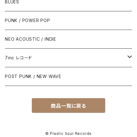
BLUES
PUNK / POWER POP
NEO ACOUSTIC / INDIE
7inc レコード
PUNK / 2TONE
POST PUNK / NEW WAVE
PUB ROCK / POWER POP
商品一覧に戻る
SKA / ROCK STEADY / REGGAE
POST PUNK / NEW WAVE
© Plastic Soul Records