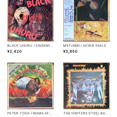
BLACK UHURU / SINSEMIL
MATUMBI / SEVEN SEALS
LA
¥2,420
¥3,850
PETER TOSH / MAMA AFRI
THE IGNITERS STEEL BAN