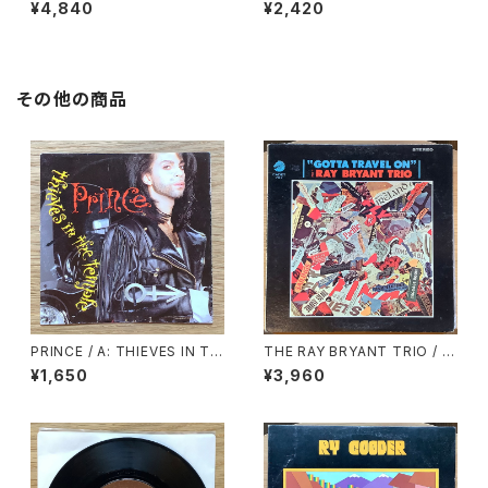
CA
D / JUMP UP
¥4,840
¥2,420
その他の商品
PRINCE / A: THIEVES IN TH
THE RAY BRYANT TRIO / G
E TEMPLE / B: THIEVES IN
OTTA TRAVEL ON
¥1,650
¥3,960
THE TEMPLE PERT Ⅱ