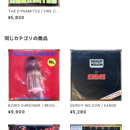
THE DYNAMITES / FIRE CO
RNER
¥5,830
同じカテゴリの商品
BORIS GARDINER / REGGAE
DEROY WILSON / SARGE
HAPPENING
¥9,900
¥5,280