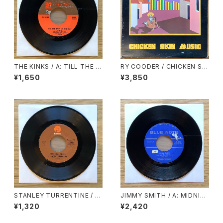
THE KINKS / A: TILL THE E
RY COODER / CHICKEN SKI
ND OF THE DAY / B: WHER
N MUSIC
¥1,650
¥3,850
E HAVE ALL THE GOOD TI
MES GONE
STANLEY TURRENTINE / A:
JIMMY SMITH / A: MIDNIG
THERE IS A PLACE / B: ALL
HT SPECIAL PART.1 / B: MI
¥1,320
¥2,420
BY MYSELF
DNIGHT SPECIAL PART.2