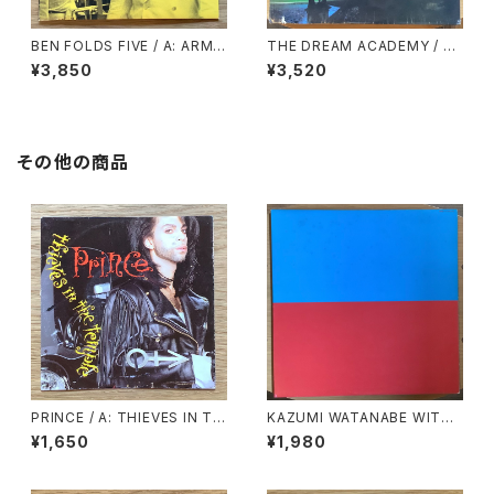
BEN FOLDS FIVE / A: ARMY
THE DREAM ACADEMY / T
/ B1: LEATHER JACKET / B
HE DREAM ACADEMY
¥3,850
¥3,520
2: BIRDS
その他の商品
PRINCE / A: THIEVES IN TH
KAZUMI WATANABE WITH
E TEMPLE / B: THIEVES IN
LYUICHI SAKAMOTO / KYL
¥1,650
¥1,980
THE TEMPLE PERT Ⅱ
YN