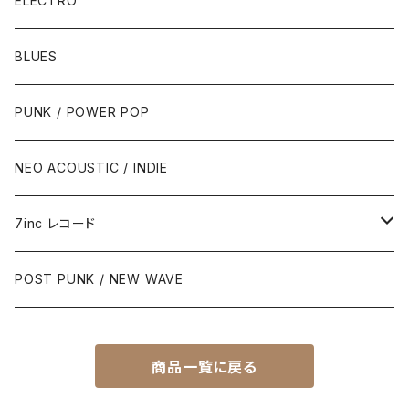
ELECTRO
BLUES
PUNK / POWER POP
NEO ACOUSTIC / INDIE
7inc レコード
PUNK / 2TONE
POST PUNK / NEW WAVE
PUB ROCK / POWER POP
商品一覧に戻る
SKA / ROCK STEADY / REGGAE