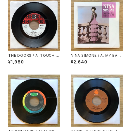
THE DOORS / A: TOUCH M
NINA SIMONE / A: MY BABY
E / B: WILD CHILD
JUST CARE FOR ME / B: LO
¥1,980
¥2,640
VE ME OR LEAVE ME