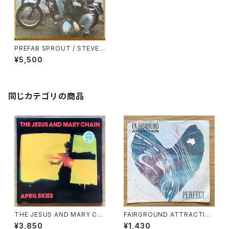
PREFAB SPROUT / STEVE
McQUEEN
¥5,500
同じカテゴリの商品
THE JESUS AND MARY CH
FAIRGROUND ATTRACTIO
AIN / A: APRIL SKIES / B: KI
N / A: PERFECT / B: MYTH
¥3,850
¥1,430