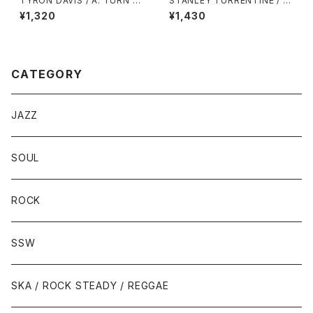
TYRON DAVIS / A: TURN B
STANLEY TURRENTINE / A:
ACK THE HANDS OF TIME /
EVIL WAYS / B: LOVE HANG
¥1,320
¥1,430
B: I KEEP COMING BACK
OVER
CATEGORY
JAZZ
SOUL
ROCK
SSW
SKA / ROCK STEADY / REGGAE