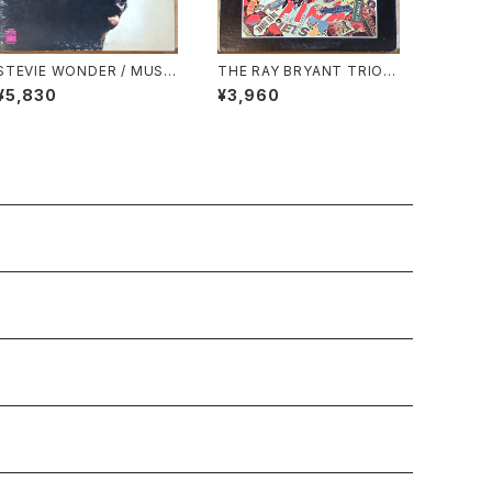
STEVIE WONDER / MUSI
THE RAY BRYANT TRIO /
C OF MY MIND
GOTTA TRAVEL ON
¥5,830
¥3,960