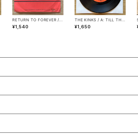
L
RETURN TO FOREVER /
THE KINKS / A: TILL THE
A: JUNGLE WATERFALL
END OF THE DAY / B: WH
¥1,540
¥1,650
(STEREO) / B: JUNGLE W
ERE HAVE ALL THE GOO
ATERFALL (MONO)
D TIMES GONE