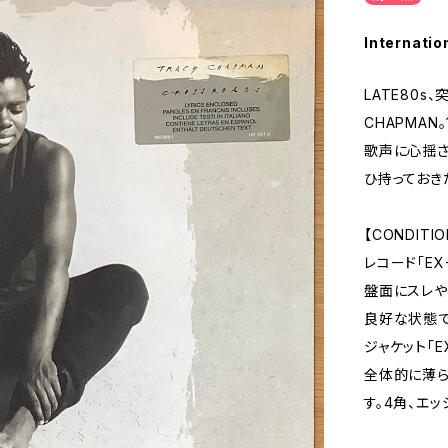
Internatio
LATE80s
CHAPMAN
歌声に心揺さ
ひ持っておき
【CONDITIO
レコード「EX
盤面にスレや
良好な状態で
ジャケット「E
全体的に薄ら
す。4角、エ