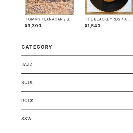
TOMMY FLANAGAN / BAL
THE BLACKBYRDS / A: F
LADS & BLUES
YIN’ HIGH / B: ALL I ASK
¥3,300
¥1,540
CATEGORY
JAZZ
SOUL
ROCK
SSW