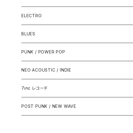
ELECTRO
BLUES
PUNK / POWER POP
NEO ACOUSTIC / INDIE
7inc レコード
PUNK / 2TONE
POST PUNK / NEW WAVE
PUB ROCK / POWER POP