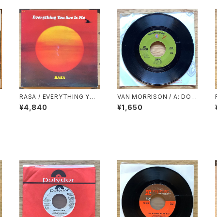
RASA / EVERYTHING YOU
VAN MORRISON / A: DOM
SEE IS ME
INO / B: SWEET JANNIE
¥4,840
¥1,650