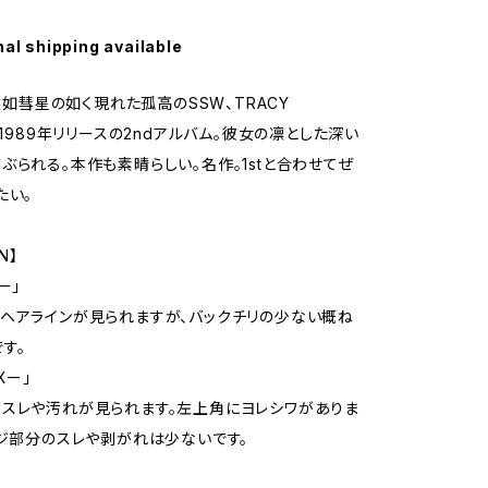
nal shipping available
、突如彗星の如く現れた孤高のSSW、TRACY
。1989年リリースの2ndアルバム。彼女の凛とした深い
ぶられる。本作も素晴らしい。名作。1stと合わせてぜ
たい。
N】
ー」
ヘアラインが見られますが、バックチリの少ない概ね
す。
Xー」
スレや汚れが見られます。左上角にヨレシワがありま
ッジ部分のスレや剥がれは少ないです。