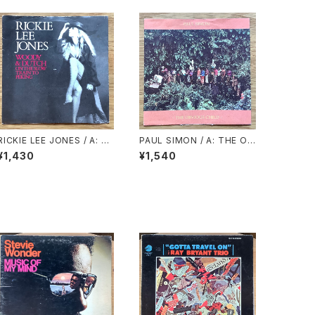
RICKIE LEE JONES / A: W
PAUL SIMON / A: THE OB
OODY & DUTCH ON THE
VIOUS CHILD / B: THE RH
¥1,430
¥1,540
SLOW TRAIN TO PEKING
YTHM OF THE SAINTS
/ B: SKELETONS