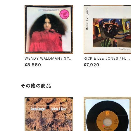
WENDY WALDMAN / GYP
RICKIE LEE JONES / FLYI
SY SYMPHONY
NG COWBOYS
¥8,580
¥7,920
その他の商品