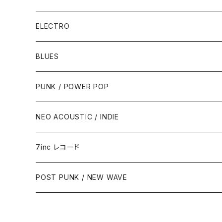
ELECTRO
BLUES
PUNK / POWER POP
NEO ACOUSTIC / INDIE
7inc レコード
PUNK / 2TONE
POST PUNK / NEW WAVE
PUB ROCK / POWER POP