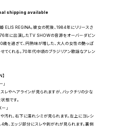
nal shipping available
 ELIS REGINA。彼女の死後、1984年にリリースさ
976年に出演したTV SHOWの音源をオーバーダビン
30歳を過ぎて、円熟味が増した、大人の女性の艶っぽ
せてくれる。70年代中頃のブラジリアン歌謡なアレン
N】
ー」
スレやヘアラインが見られますが、バックチリの少な
状態です。
Xー」
や汚れ、右下に濡れシミが見られます。左上にヨレシ
。4角、エッジ部分にスレや剥がれが見られます。裏側