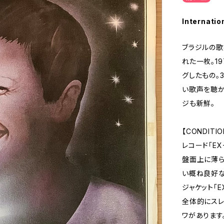
Internatio
ブラジルの歌姫
れた一枚。1
グしたもの。
い歌声を聴か
ジも新鮮。
【CONDITIO
レコード「EX
盤面上に薄ら
い概ね良好な
ジャケット「E
全体的にスレ
ワがあります