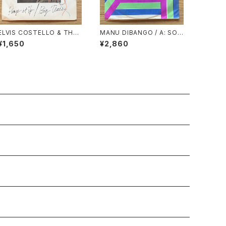
ELVIS COSTELLO & THE
MANU DIBANGO / A: SOU
ATTRACTIONS / A: PUMP
L MAKOSSA (STEREO) /
¥1,650
¥2,860
IT UP / B: BIG TEARS
B: SOUL MAKOSSA (MON
O)