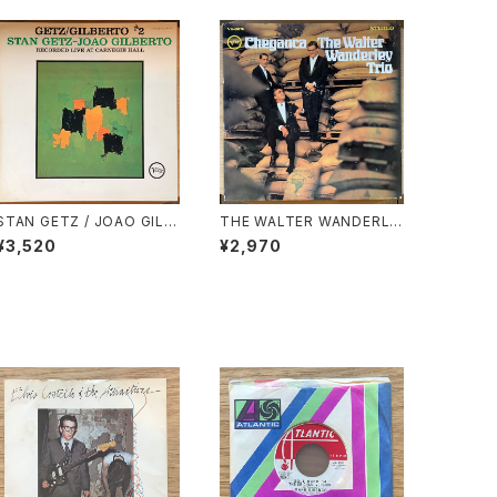
STAN GETZ / JOAO GILB
THE WALTER WANDERLE
TO / GETZ / GILBERTO
Y TRIO / CHEGANCA
¥3,520
¥2,970
#2