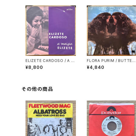
ELIZETE CARDOSO / A M
FLORA PURIM / BUTTER
EIGA ELIZETE
LY DREAMS
¥8,800
¥4,840
その他の商品