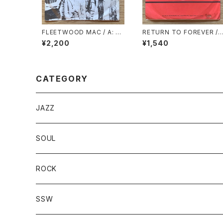
FLEETWOOD MAC / A: AL
RETURN TO FOREVER /
BATROSS / B: NEED YOU
A: JUNGLE WATERFALL
¥2,200
¥1,540
R LOVE SO BAD
(STEREO) / B: JUNGLE W
ATERFALL (MONO)
CATEGORY
JAZZ
SOUL
ROCK
SSW