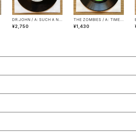
DR.JOHN / A: SUCH A NI
THE ZOMBIES / A: TIME
GHT / B: COLD COLD CO
OF THE SEASON / B: FRIE
¥2,750
¥1,430
LD
NDS OF MINE