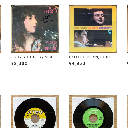
F
JUDY ROBERTS / NIGHT
LALO SCHIFRIN, BOB BR
S IN BRAZIL
OOKMEYER / SAMBA PAR
ER
¥2,860
¥4,950
A DOS