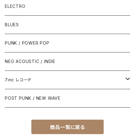
ELECTRO
BLUES
PUNK / POWER POP
NEO ACOUSTIC / INDIE
7inc レコード
PUNK / 2TONE
POST PUNK / NEW WAVE
PUB ROCK / POWER POP
商品一覧に戻る
SKA / ROCK STEADY / REGGAE