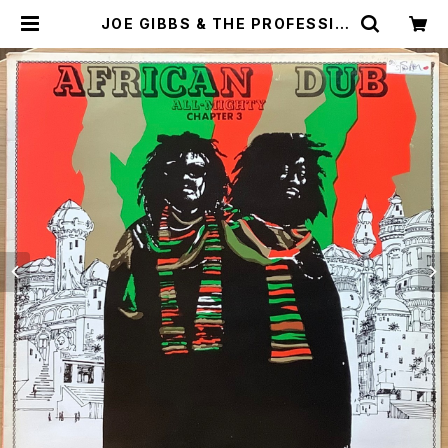
JOE GIBBS & THE PROFESSIO
NALS / AFRICAN DUB ALL MIG
HTY CHAPTER 3 | Plastic Sou
l Records