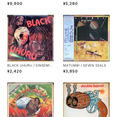
HAPPENING
¥9,900
¥5,280
BLACK UHURU / SINSEMIL
MATUMBI / SEVEN SEALS
LA
¥2,420
¥3,850