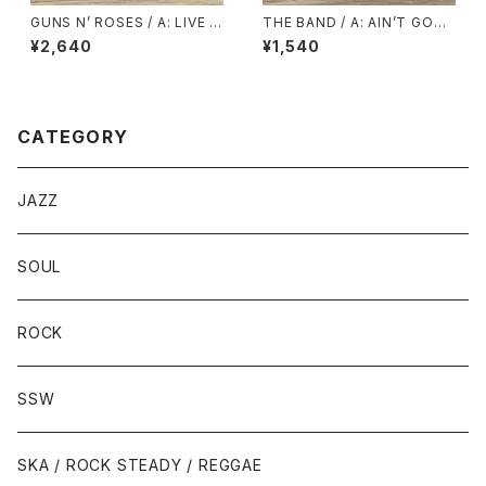
GUNS N’ ROSES / A: LIVE A
THE BAND / A: AIN’T GOT
ND LET DIE ( LP VERSION )
NO HOME / B: GET UP JAK
¥2,640
¥1,540
/ B: LIVE AND LET DIE ( LIV
E
E VERSION )
CATEGORY
JAZZ
SOUL
ROCK
SSW
SKA / ROCK STEADY / REGGAE