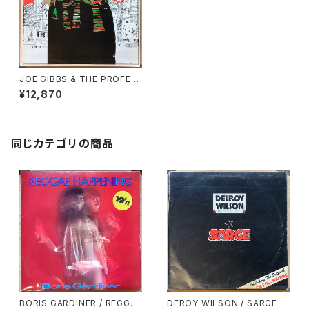
JOE GIBBS & THE PROFES
SIONALS / AFRICAN DUB A
¥12,870
LL MIGHTY CHAPTER 3
同じカテゴリの商品
BORIS GARDINER / REGGAE
DEROY WILSON / SARGE