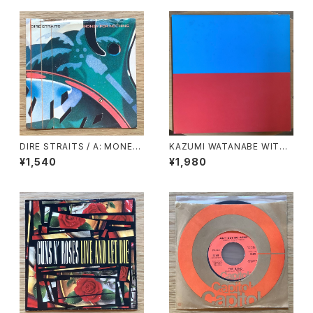
DIRE STRAITS / A: MONEY
KAZUMI WATANABE WITH
FOR NOTHING / B: LOVE O
LYUICHI SAKAMOTO / KYL
¥1,540
¥1,980
VER GOLD (LIVE)
YN