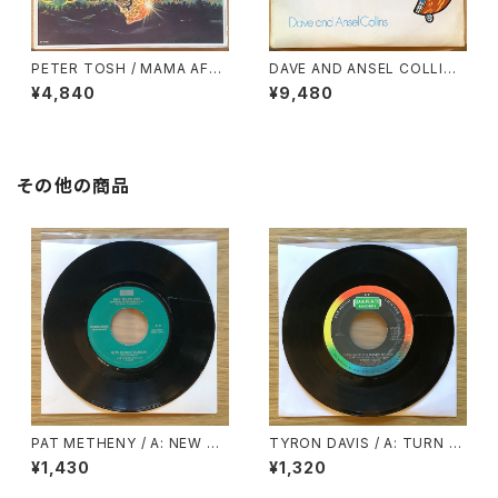
PETER TOSH / MAMA AFRI
DAVE AND ANSEL COLLINS
CA
/ DOUBLE BARREL
¥4,840
¥9,480
その他の商品
PAT METHENY / A: NEW CH
TYRON DAVIS / A: TURN B
AUTAUQUA / B: SUENO CO
ACK THE HANDS OF TIME /
¥1,430
¥1,320
N MEXICO
B: I KEEP COMING BACK