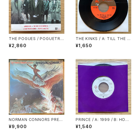
THE POGUES / POGUETRY
THE KINKS / A: TILL THE E
IN MOTION
ND OF THE DAY / B: WHER
¥2,860
¥1,650
E HAVE ALL THE GOOD TI
MES GONE
NORMAN CONNORS PRESE
PRINCE / A: 1999 / B: HOW
NTS AQUARIAN DREAM / A
COME U DON’T CALL ME A
¥9,900
¥1,540
QUARIAN DREAM
NYMORE?