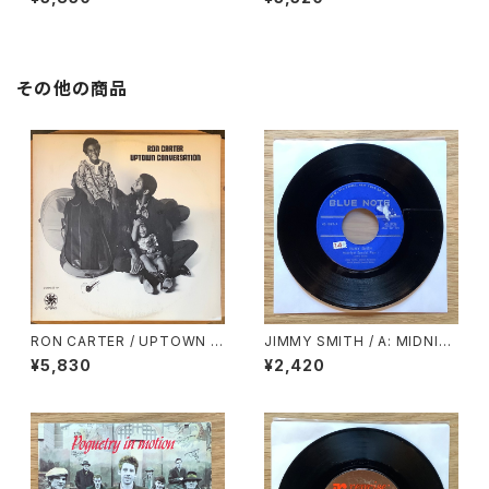
2: BIRDS
その他の商品
RON CARTER / UPTOWN C
JIMMY SMITH / A: MIDNIG
ONVERSATION
HT SPECIAL PART.1 / B: MI
¥5,830
¥2,420
DNIGHT SPECIAL PART.2