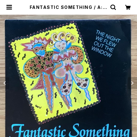
FANTASTIC SOMETHING / A: T
HE NIGHT WE FLEW OUT THE
WINDOW / B: PERFECT NAPOL
EON | Plastic Soul Records