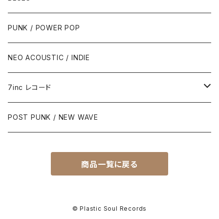
PUNK / POWER POP
NEO ACOUSTIC / INDIE
7inc レコード
PUNK / 2TONE
POST PUNK / NEW WAVE
PUB ROCK / POWER POP
商品一覧に戻る
SKA / ROCK STEADY / REGGAE
POST PUNK / NEW WAVE
© Plastic Soul Records