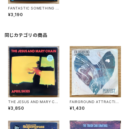
FANTASTIC SOMETHING /
A: THE NIGHT WE FLEW O
¥3,190
UT THE WINDOW / B: PERF
ECT NAPOLEON
同じカテゴリの商品
THE JESUS AND MARY CH
FAIRGROUND ATTRACTIO
AIN / A: APRIL SKIES / B: KI
N / A: PERFECT / B: MYTH
¥3,850
¥1,430
LL SURF CITY
OLOGY