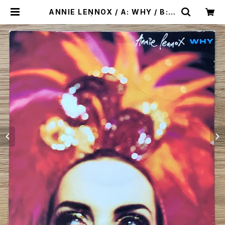
ANNIE LENNOX / A: WHY / B: P
RIMITIVE | Plastic Soul Recor
ds