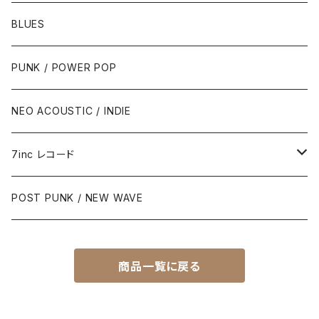
BLUES
PUNK / POWER POP
NEO ACOUSTIC / INDIE
7inc レコード
PUNK / 2TONE
POST PUNK / NEW WAVE
PUB ROCK / POWER POP
商品一覧に戻る
SKA / ROCK STEADY / REGGAE