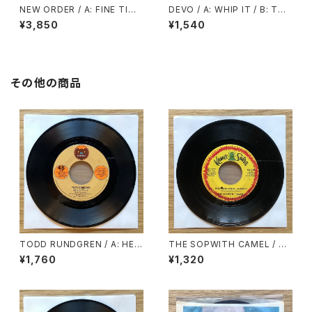
NEW ORDER / A: FINE TIME
DEVO / A: WHIP IT / B: TUR
/ B: DON’T DO IT
N AROUND
¥3,850
¥1,540
その他の商品
TODD RUNDGREN / A: HEL
THE SOPWITH CAMEL / A:
LO IT’S ME / B: COLD MOR
POSTCARD FROM JAMAIC
¥1,760
¥1,320
NING LIGHT
A / B: LITTLE ORPHAN ANN
IE