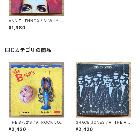
ANNIE LENNOX / A: WHY /
B: PRIMITIVE
¥1,980
同じカテゴリの商品
THE B-52’S / A: ROCK LOB
GRACE JONES / A: THE AP
STER / B: PLANET CLAIRE
PLE STRECHING / B: NIPPL
¥2,420
¥2,420
E TO THE BOTTLE