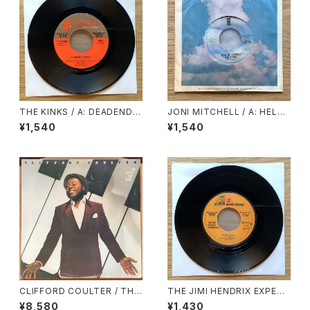
THE KINKS / A: DEADEND S
JONI MITCHELL / A: HELP
TREET / B: SUNNY AFTERN
ME / B: JUST LIKE THIS TR
¥1,540
¥1,540
OON
AIN
CLIFFORD COULTER / THE
THE JIMI HENDRIX EXPERI
BETTER PART OF ME
ENCE / A: PURPLE HAZE /
¥8,580
¥1,430