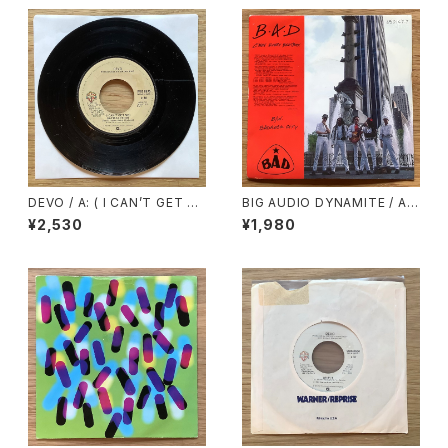
DEVO / A: ( I CAN’T GET N
BIG AUDIO DYNAMITE / A:
O ) SATISFACTION / B: UN
C’MON EVERY BEATBOX /
¥2,530
¥1,980
CONTROLLABLE URGE
B: BADROCK CITY