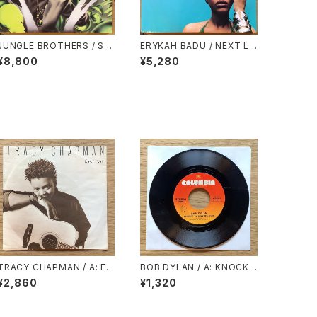
JUNGLE BROTHERS / ST
ERYKAH BADU / NEXT LIF
RAIGHT OUT THE JUNGL
ETIME
¥8,800
¥5,280
E
TRACY CHAPMAN / A: FA
BOB DYLAN / A: KNOCKI
ST CAR / B: FOR YOU
N’ ON HEAVEN’S DOOR /
¥2,860
¥1,320
B: TURKEY CHASE