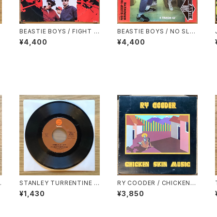
A
BEASTIE BOYS / FIGHT F
BEASTIE BOYS / NO SLEE
P
OR YOUR RIGHT
P TILL BROOKLYN
¥4,400
¥4,400
STANLEY TURRENTINE /
RY COODER / CHICKEN S
V
A: EVIL WAYS / B: LOVE H
KIN MUSIC
¥1,430
¥3,850
ANGOVER