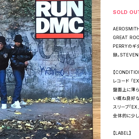
SOLD OU
AEROSMIT
GREAT RO
PERRYの
録。STEVE
【CONDITIO
レコード 「E
盤面上に薄ら
い概ね良好な
スリーブ「EX
全体的に少し
【LABEL】