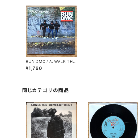
RUN DMC / A: WALK THIS
WAY / B: WALK THIS WAY
¥1,760
( INSTRUMENTAL )
同じカテゴリの商品