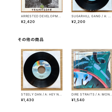
ARRESTED DEVELOPMEN
SUGARHILL GANG / A: R
T / TENNESSEE
PPER’S DELIGHT / B: RA
¥2,420
¥2,200
PER’S DELIGHT
その他の商品
STEELY DAN / A: HEY NIN
DIRE STRAITS / A: MONE
ETEEN / B: BODHISATTV
Y FOR NOTHING / B: LO
¥1,430
¥1,540
A
E OVER GOLD (LIVE)