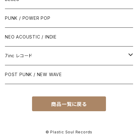
PUNK / POWER POP
NEO ACOUSTIC / INDIE
7inc レコード
PUNK / 2TONE
POST PUNK / NEW WAVE
PUB ROCK / POWER POP
商品一覧に戻る
SKA / ROCK STEADY / REGGAE
POST PUNK / NEW WAVE
© Plastic Soul Records