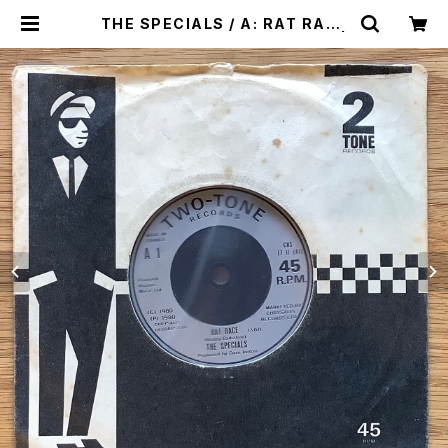
THE SPECIALS / A: RAT RACE
/ B: RUDE BUOYS OUTA JAIL |
Plastic Soul Records