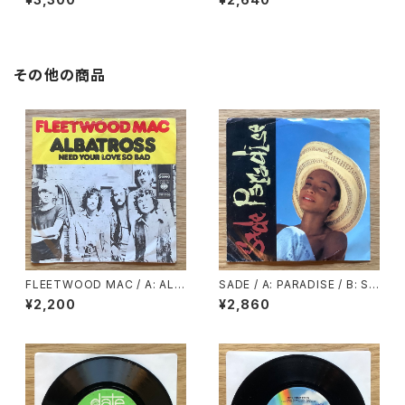
NA BE YOUR MAN
その他の商品
FLEETWOOD MAC / A: ALB
SADE / A: PARADISE / B: SU
ATROSS / B: NEED YOUR L
PER BIEN TOTAL
¥2,200
¥2,860
OVE SO BAD