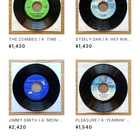
THE ZOMBIES / A: TIME OF
STEELY DAN / A: HEY NINE
THE SEASON / B: FRIENDS
TEEN / B: BODHISATTVA
¥1,430
¥1,430
OF MINE
JIMMY SMITH / A: MIDNIG
PLEASURE / A: YEARNIN’ B
HT SPECIAL PART.1 / B: MI
URNIN’ (STEREO) / B: YEAR
¥2,420
¥1,540
DNIGHT SPECIAL PART.2
NIN’ BURNIN’ (MONO)