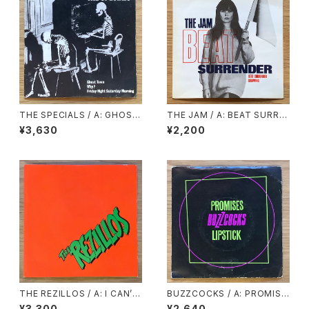
THE SPECIALS / A: GHOST
THE JAM / A: BEAT SURRE
TOWN / B1: WHY? / B2: FRI
NDER / B: SHOPPING
¥3,630
¥2,200
DAY NIGHT, SATURDAY M
ORNING
THE REZILLOS / A: I CAN’T
BUZZCOCKS / A: PROMISE
STAND MY BABY / B: I WAN
S / B: LIPSTICK
¥3,300
¥2,640