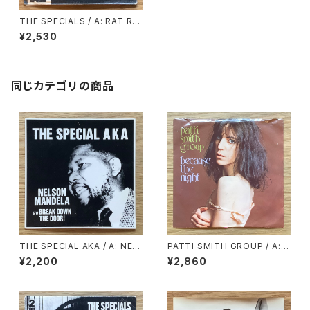
THE SPECIALS / A: RAT RA
CE / B: RUDE BUOYS OUTA
¥2,530
JAIL
同じカテゴリの商品
THE SPECIAL AKA / A: NEL
PATTI SMITH GROUP / A: B
SON MANDELA / B: BREAK
ECAUSE THE NIGHT / B: G
¥2,200
¥2,860
DOWN THE DOOR!
OD SPEED