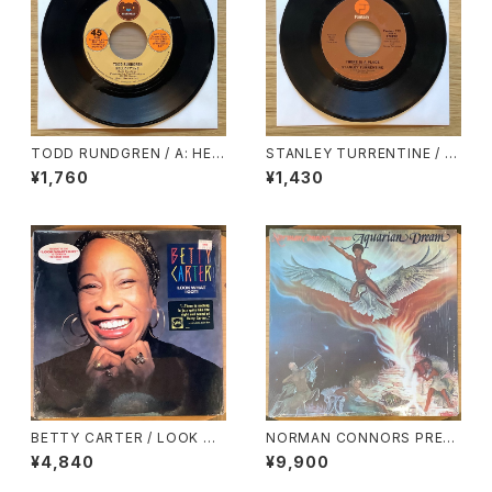
TODD RUNDGREN / A: HEL
STANLEY TURRENTINE / A:
LO IT’S ME / B: COLD MOR
EVIL WAYS / B: LOVE HANG
¥1,760
¥1,430
NING LIGHT
OVER
BETTY CARTER / LOOK W
NORMAN CONNORS PRESE
HAT I GOT!
NTS AQUARIAN DREAM / A
¥4,840
¥9,900
QUARIAN DREAM