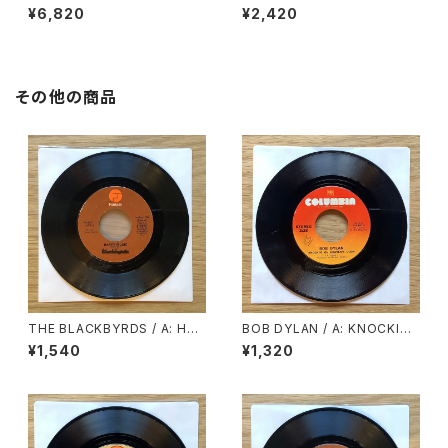
DOLL
ER I AM (YOU MADE ME) /
¥6,820
¥2,420
B: WHY MUST YOUR LOVE
WELL BE SO DRY
その他の商品
THE BLACKBYRDS / A: HAP
BOB DYLAN / A: KNOCKIN’
PY MUSIC / B: LOVE SO FIN
ON HEAVEN’S DOOR / B: T
¥1,540
¥1,320
E
URKEY CHASE