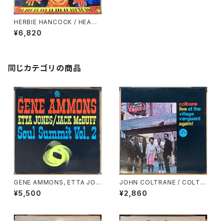
HERBIE HANCOCK / HEAD
HUNTERS
¥6,820
同じカテゴリの商品
GENE AMMONS, ETTA JON
JOHN COLTRANE / COLTR
ES, JACK McDUFF / SOUL
ANE LIVE AT THE VILLAGE
¥5,500
¥2,860
SUMMIT VOL.2
VANGUARD AGAIN!