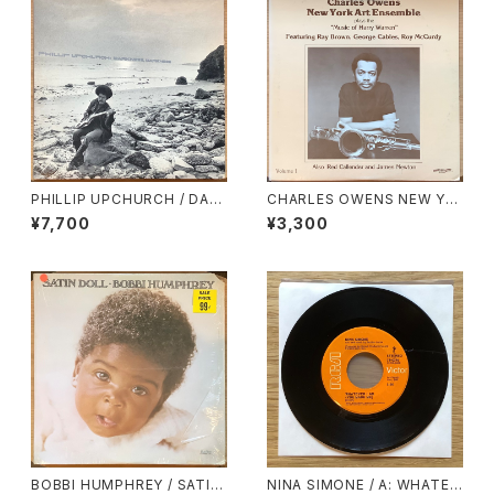
PHILLIP UPCHURCH / DAR
CHARLES OWENS NEW YO
KNESS, DARKNESS
RK ART ENSEMBLE / PLAYS
¥7,700
¥3,300
THE MUSIC OF HARRY WA
RREN
BOBBI HUMPHREY / SATIN
NINA SIMONE / A: WHATEV