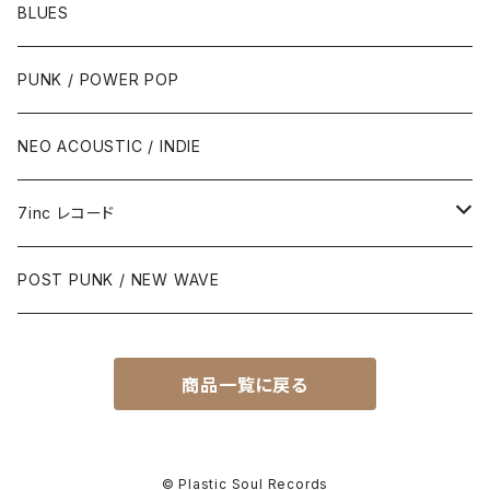
BLUES
PUNK / POWER POP
NEO ACOUSTIC / INDIE
7inc レコード
PUNK / 2TONE
POST PUNK / NEW WAVE
PUB ROCK / POWER POP
商品一覧に戻る
SKA / ROCK STEADY / REGGAE
POST PUNK / NEW WAVE
© Plastic Soul Records