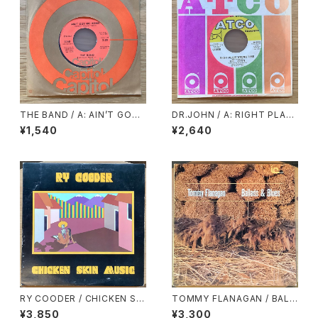
THE BAND / A: AIN’T GOT
DR.JOHN / A: RIGHT PLAC
NO HOME / B: GET UP JAK
E WRONG TIME / B: I BEEN
¥1,540
¥2,640
E
HOODOOD
RY COODER / CHICKEN SKI
TOMMY FLANAGAN / BALL
N MUSIC
ADS & BLUES
¥3,850
¥3,300