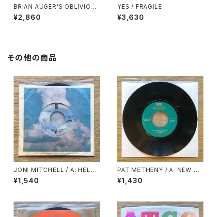
BRIAN AUGER’S OBLIVION
YES / FRAGILE
EXPRESS / STRAIGHT AHE
¥2,860
¥3,630
AD
その他の商品
JONI MITCHELL / A: HELP
PAT METHENY / A: NEW CH
ME / B: JUST LIKE THIS TR
AUTAUQUA / B: SUENO CO
¥1,540
¥1,430
AIN
N MEXICO