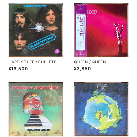
HARD STUFF / BULLETPRO
QUEEN / QUEEN
OF
¥16,500
¥3,850