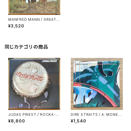
MANFRED MANN / GREATE
ST HITS
¥3,520
同じカテゴリの商品
JUDAS PRIEST / ROCKA-R
DIRE STRAITS / A: MONEY
OLLA
FOR NOTHING / B: LOVE O
¥8,800
¥1,540
VER GOLD (LIVE)