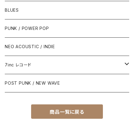
BLUES
PUNK / POWER POP
NEO ACOUSTIC / INDIE
7inc レコード
PUNK / 2TONE
POST PUNK / NEW WAVE
PUB ROCK / POWER POP
商品一覧に戻る
SKA / ROCK STEADY / REGGAE