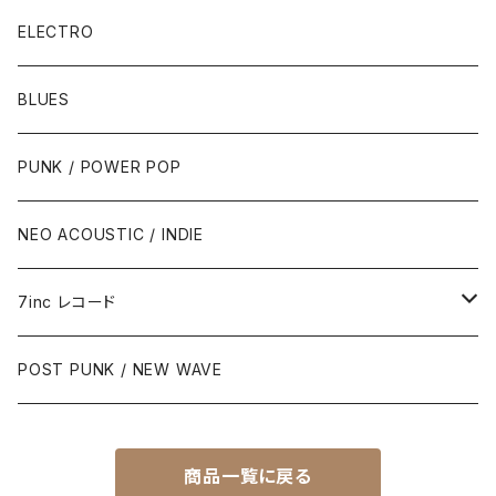
ELECTRO
BLUES
PUNK / POWER POP
NEO ACOUSTIC / INDIE
7inc レコード
PUNK / 2TONE
POST PUNK / NEW WAVE
PUB ROCK / POWER POP
商品一覧に戻る