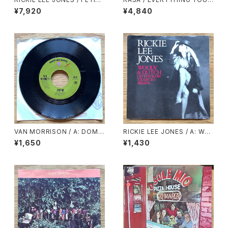
G COWBOYS
SEE IS ME
¥7,920
¥4,840
VAN MORRISON / A: DOMI
RICKIE LEE JONES / A: WO
NO / B: SWEET JANNIE
ODY & DUTCH ON THE SL
¥1,650
¥1,430
OW TRAIN TO PEKING / B:
SKELETONS