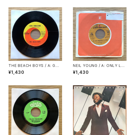
IE
E RIGHT OUT AND SAY IT
THE BEACH BOYS / A: GOO
NEIL YOUNG / A: ONLY LO
D VIBRATIONS / B: LET’S G
VE CAN BREAK YOUR HEAR
¥1,430
¥1,430
O AWAY FOR AWHILE
T / B: BIRDS