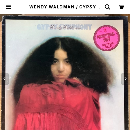
WENDY WALDMAN / GYPSY S
YMPHONY | Plastic Soul Reco
rds