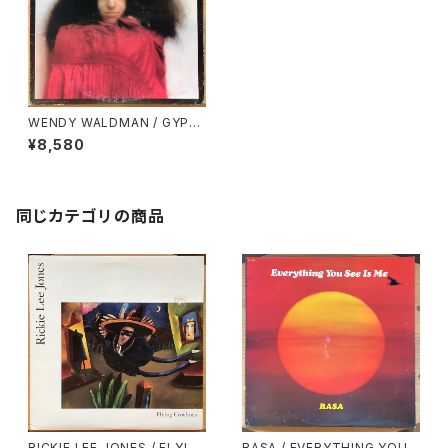
WENDY WALDMAN / GYPS
Y SYMPHONY
¥8,580
同じカテゴリの商品
RICKIE LEE JONES / FLYIN
RASA / EVERYTHING YOU