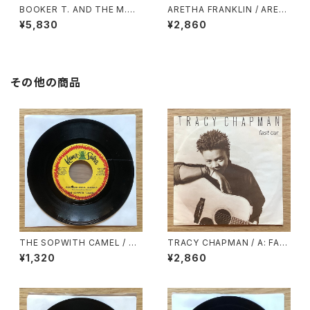
BOOKER T. AND THE M.
ARETHA FRANKLIN / ARET
G.’S / SOUL LIMBO
HA’S GOLD
¥5,830
¥2,860
その他の商品
THE SOPWITH CAMEL / A:
TRACY CHAPMAN / A: FAS
POSTCARD FROM JAMAIC
T CAR / B: FOR YOU
¥1,320
¥2,860
A / B: LITTLE ORPHAN ANN
IE