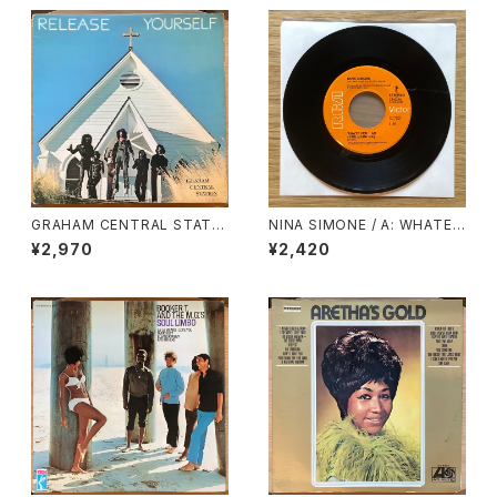
GRAHAM CENTRAL STATIO
NINA SIMONE / A: WHATEV
N / RELEASE YOURSELF
ER I AM (YOU MADE ME) /
¥2,970
¥2,420
B: WHY MUST YOUR LOVE
WELL BE SO DRY