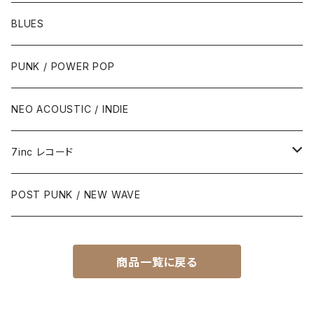
BLUES
PUNK / POWER POP
NEO ACOUSTIC / INDIE
7inc レコード
PUNK / 2TONE
POST PUNK / NEW WAVE
PUB ROCK / POWER POP
商品一覧に戻る
SKA / ROCK STEADY / REGGAE