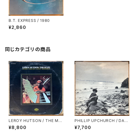
B.T. EXPRESS / 1980
¥2,860
同じカテゴリの商品
LEROY HUTSON / THE MA
PHILLIP UPCHURCH / DAR
N!
KNESS, DARKNESS
¥8,800
¥7,700