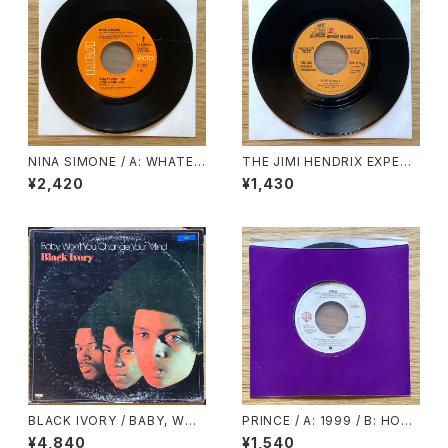
NINA SIMONE / A: WHATEV
THE JIMI HENDRIX EXPERI
ER I AM (YOU MADE ME) /
ENCE / A: PURPLE HAZE /
¥2,420
¥1,430
B: WHY MUST YOUR LOVE
B: FOXEY LADY
WELL BE SO DRY
BLACK IVORY / BABY, WO
PRINCE / A: 1999 / B: HOW
N’T YOU CHANGE YOUR MI
COME U DON’T CALL ME A
¥4,840
¥1,540