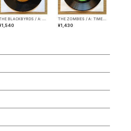
THE BLACKBYRDS / A: FL
THE ZOMBIES / A: TIME
YIN’ HIGH / B: ALL I ASK
OF THE SEASON / B: FRIE
¥1,540
¥1,430
NDS OF MINE