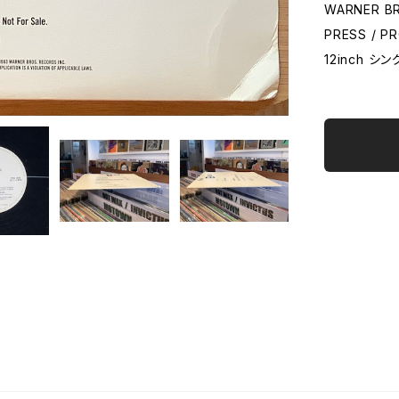
WARNER BR
PRESS / P
12inch シ