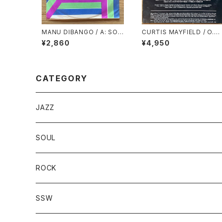
MANU DIBANGO / A: SOU
CURTIS MAYFIELD / O.S.
L MAKOSSA (STEREO) /
T. / SHORT EYES
¥2,860
¥4,950
B: SOUL MAKOSSA (MON
O)
CATEGORY
JAZZ
SOUL
ROCK
SSW