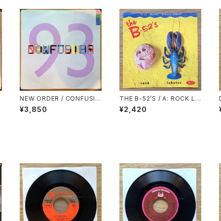
NEW ORDER / CONFUSIO
THE B-52’S / A: ROCK LO
N
BSTER / B: PLANET CLAI
¥3,850
¥2,420
RE