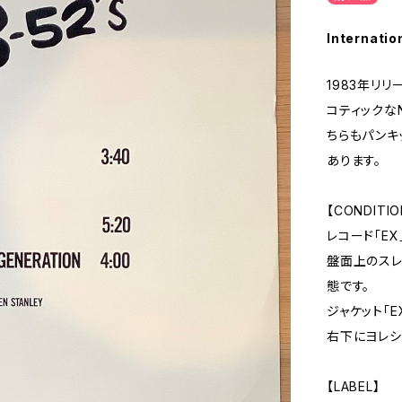
Internatio
1983年リリ
コティックなN
ちらもパンキッ
あります。
【CONDITIO
レコード「EX
盤面上のスレ
態です。
ジャケット「E
右下にヨレシ
【LABEL】