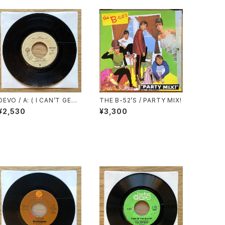
DEVO / A: ( I CAN’T GET
THE B-52’S / PARTY MIX!
NO ) SATISFACTION / B:
¥2,530
¥3,300
UNCONTROLLABLE URG
E