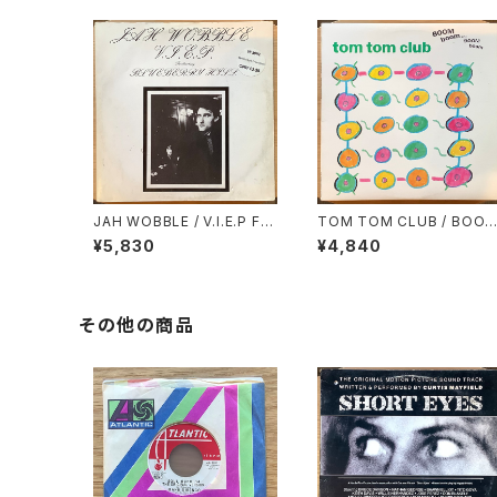
JAH WOBBLE / V.I.E.P Fe
TOM TOM CLUB / BOOM
aturing BLUEBERRY HILL
BOOM CHI BOOM BOOM
¥5,830
¥4,840
その他の商品