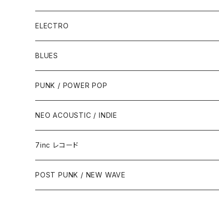
ELECTRO
BLUES
PUNK / POWER POP
NEO ACOUSTIC / INDIE
7inc レコード
PUNK / 2TONE
POST PUNK / NEW WAVE
PUB ROCK / POWER POP