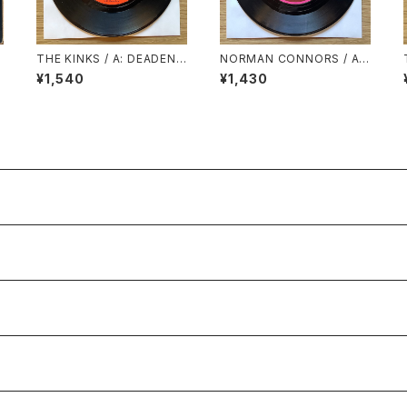
THE KINKS / A: DEADEND
NORMAN CONNORS / A:
STREET / B: SUNNY AFT
YOU ARE MY STARSHIP /
¥1,540
¥1,430
ERNOON
B: BUBBLES