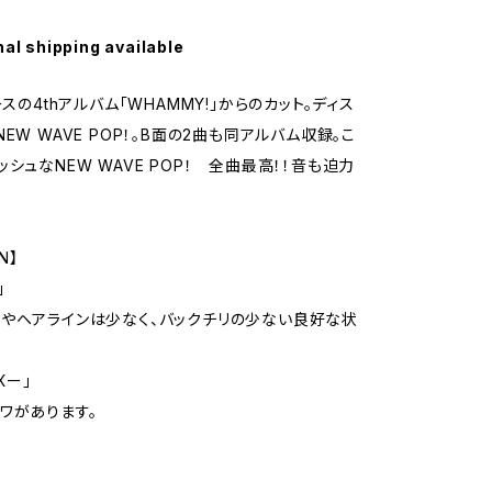
nal shipping available
ースの4thアルバム「WHAMMY!」からのカット。ディス
EW WAVE POP！。B面の2曲も同アルバム収録。こ
シュなNEW WAVE POP！ 全曲最高！！音も迫力
N】
」
やヘアラインは少なく、バックチリの少ない良好な状
Xー」
ワがあります。