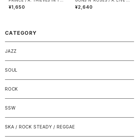
PRINCE / A: THIEVES IN TH
GUNS N’ ROSES / A: LIVE A
E TEMPLE / B: THIEVES IN
ND LET DIE ( LP VERSION )
¥1,650
¥2,640
THE TEMPLE PERT Ⅱ
/ B: LIVE AND LET DIE ( LIV
E VERSION )
CATEGORY
JAZZ
SOUL
ROCK
SSW
SKA / ROCK STEADY / REGGAE