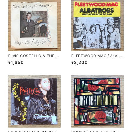
ELVIS COSTELLO & THE A
FLEETWOOD MAC / A: ALB
TTRACTIONS / A: PUMP IT
ATROSS / B: NEED YOUR L
¥1,650
¥2,200
UP / B: BIG TEARS
OVE SO BAD