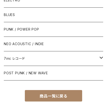
ELECTRO
BLUES
PUNK / POWER POP
NEO ACOUSTIC / INDIE
7inc レコード
PUNK / 2TONE
POST PUNK / NEW WAVE
PUB ROCK / POWER POP
商品一覧に戻る
SKA / ROCK STEADY / REGGAE