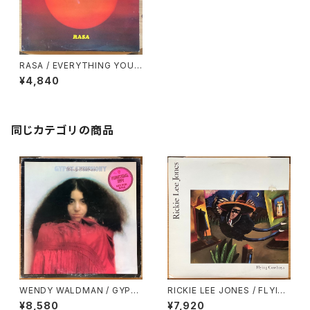
RASA / EVERYTHING YOU
SEE IS ME
¥4,840
同じカテゴリの商品
WENDY WALDMAN / GYPS
RICKIE LEE JONES / FLYIN
Y SYMPHONY
G COWBOYS
¥8,580
¥7,920