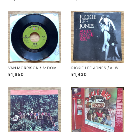
VAN MORRISON / A: DOMI
RICKIE LEE JONES / A: WO
NO / B: SWEET JANNIE
ODY & DUTCH ON THE SL
¥1,650
¥1,430
OW TRAIN TO PEKING / B:
SKELETONS