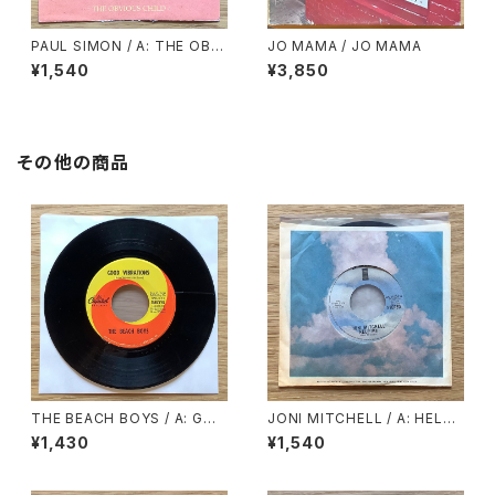
PAUL SIMON / A: THE OBVI
JO MAMA / JO MAMA
OUS CHILD / B: THE RHYT
¥1,540
¥3,850
HM OF THE SAINTS
その他の商品
THE BEACH BOYS / A: GOO
JONI MITCHELL / A: HELP
D VIBRATIONS / B: LET’S G
ME / B: JUST LIKE THIS TR
¥1,430
¥1,540
O AWAY FOR AWHILE
AIN