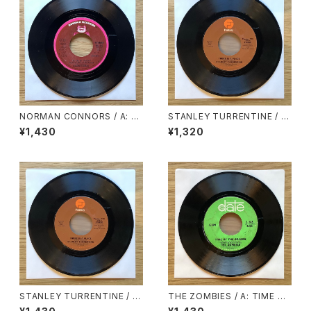
NORMAN CONNORS / A: Y
STANLEY TURRENTINE / A:
OU ARE MY STARSHIP / B:
THERE IS A PLACE / B: ALL
¥1,430
¥1,320
BUBBLES
BY MYSELF
STANLEY TURRENTINE / A:
THE ZOMBIES / A: TIME OF
EVIL WAYS / B: LOVE HANG
THE SEASON / B: FRIENDS