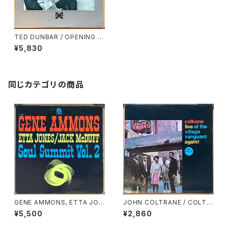
TED DUNBAR / OPENING R
EMARKS
¥5,830
同じカテゴリの商品
GENE AMMONS, ETTA JON
JOHN COLTRANE / COLTR
ES, JACK McDUFF / SOUL
ANE LIVE AT THE VILLAGE
¥5,500
¥2,860
SUMMIT VOL.2
VANGUARD AGAIN!