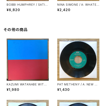
BOBBI HUMPHREY / SATIN
NINA SIMONE / A: WHATEV
DOLL
ER I AM (YOU MADE ME) /
¥6,820
¥2,420
B: WHY MUST YOUR LOVE
WELL BE SO DRY
その他の商品
KAZUMI WATANABE WITH
PAT METHENY / A: NEW CH
LYUICHI SAKAMOTO / KYL
AUTAUQUA / B: SUENO CO
¥1,980
¥1,430
YN
N MEXICO