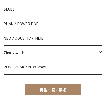
BLUES
PUNK / POWER POP
NEO ACOUSTIC / INDIE
7inc レコード
PUNK / 2TONE
POST PUNK / NEW WAVE
PUB ROCK / POWER POP
商品一覧に戻る
SKA / ROCK STEADY / REGGAE