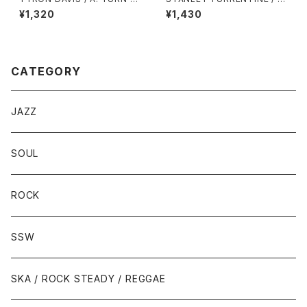
ACK THE HANDS OF TIME /
EVIL WAYS / B: LOVE HANG
¥1,320
¥1,430
B: I KEEP COMING BACK
OVER
CATEGORY
JAZZ
SOUL
ROCK
SSW
SKA / ROCK STEADY / REGGAE