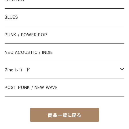
BLUES
PUNK / POWER POP
NEO ACOUSTIC / INDIE
7inc レコード
PUNK / 2TONE
POST PUNK / NEW WAVE
PUB ROCK / POWER POP
商品一覧に戻る
SKA / ROCK STEADY / REGGAE