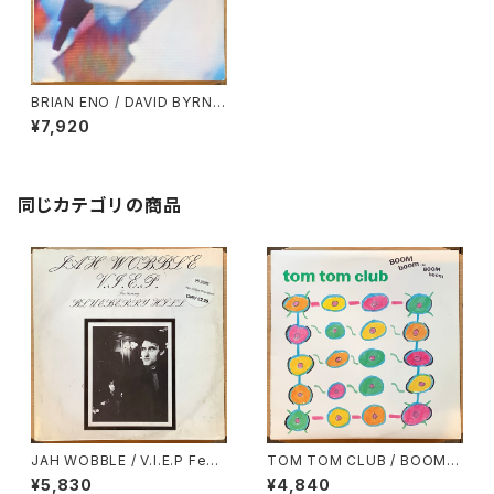
BRIAN ENO / DAVID BYRNE
/ MY LIFE IN THE BUSH OF
¥7,920
GHOSTS
同じカテゴリの商品
JAH WOBBLE / V.I.E.P Feat
TOM TOM CLUB / BOOM B
uring BLUEBERRY HILL
OOM CHI BOOM BOOM
¥5,830
¥4,840