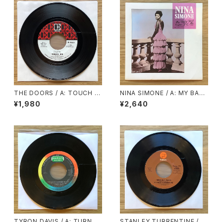
THE DOORS / A: TOUCH M
NINA SIMONE / A: MY BABY
E / B: WILD CHILD
JUST CARE FOR ME / B: LO
¥1,980
¥2,640
VE ME OR LEAVE ME
TYRON DAVIS / A: TURN B
STANLEY TURRENTINE / A: