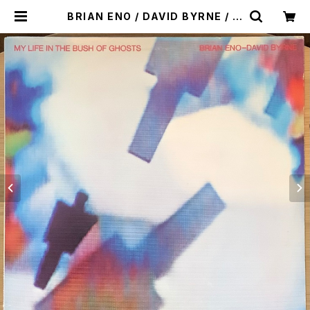
BRIAN ENO / DAVID BYRNE / M
Y LIFE IN THE BUSH OF GHOST
S | Plastic Soul Records