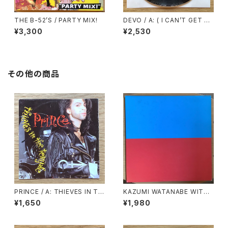
THE B-52’S / PARTY MIX!
DEVO / A: ( I CAN’T GET N
O ) SATISFACTION / B: UN
¥3,300
¥2,530
CONTROLLABLE URGE
その他の商品
PRINCE / A: THIEVES IN TH
KAZUMI WATANABE WITH
E TEMPLE / B: THIEVES IN
LYUICHI SAKAMOTO / KYL
¥1,650
¥1,980
THE TEMPLE PERT Ⅱ
YN