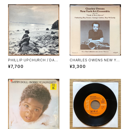
PHILLIP UPCHURCH / DAR
CHARLES OWENS NEW YO
KNESS, DARKNESS
RK ART ENSEMBLE / PLAYS
¥7,700
¥3,300
THE MUSIC OF HARRY WA
RREN