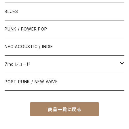
BLUES
PUNK / POWER POP
NEO ACOUSTIC / INDIE
7inc レコード
PUNK / 2TONE
POST PUNK / NEW WAVE
PUB ROCK / POWER POP
商品一覧に戻る
SKA / ROCK STEADY / REGGAE