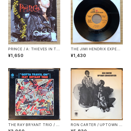
PRINCE / A: THIEVES IN TH
THE JIMI HENDRIX EXPERI
E TEMPLE / B: THIEVES IN
ENCE / A: PURPLE HAZE /
¥1,650
¥1,430
THE TEMPLE PERT Ⅱ
B: FOXEY LADY
THE RAY BRYANT TRIO / G
RON CARTER / UPTOWN C
OTTA TRAVEL ON
ONVERSATION