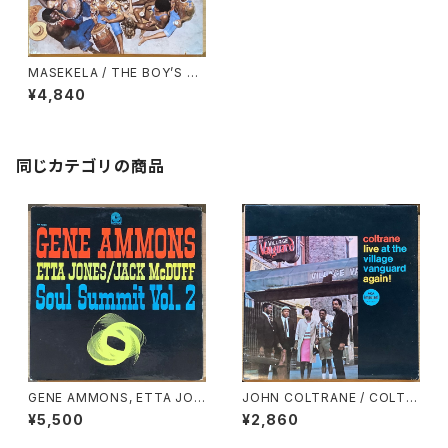
MASEKELA / THE BOY’S D
OIN’ IT
¥4,840
同じカテゴリの商品
GENE AMMONS, ETTA JON
JOHN COLTRANE / COLTR
ES, JACK McDUFF / SOUL
ANE LIVE AT THE VILLAGE
¥5,500
¥2,860
SUMMIT VOL.2
VANGUARD AGAIN!