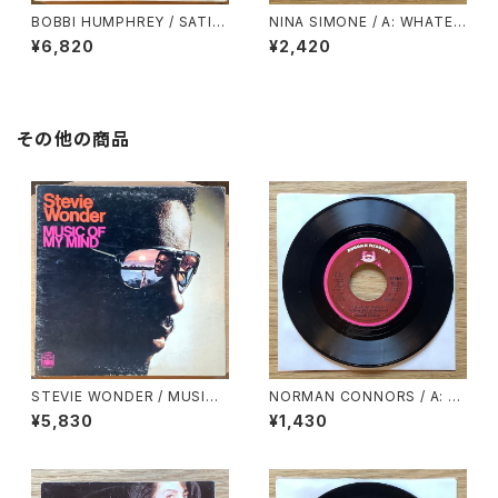
BOBBI HUMPHREY / SATIN
NINA SIMONE / A: WHATEV
DOLL
ER I AM (YOU MADE ME) /
¥6,820
¥2,420
B: WHY MUST YOUR LOVE
WELL BE SO DRY
その他の商品
STEVIE WONDER / MUSIC
NORMAN CONNORS / A: Y
OF MY MIND
OU ARE MY STARSHIP / B:
¥5,830
¥1,430
BUBBLES