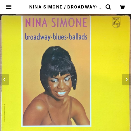
NINA SIMONE / BROADWAY・B
LUES・BALLADS | Plastic Soul
Records