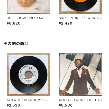
BOBBI HUMPHREY / SATIN
NINA SIMONE / A: WHATEV
DOLL
ER I AM (YOU MADE ME) /
¥6,820
¥2,420
B: WHY MUST YOUR LOVE
WELL BE SO DRY
その他の商品
AFRIQUE / A: SOUL MAKOS
CLIFFORD COULTER / THE
SA (LONG VERSION) / B: S
BETTER PART OF ME
¥2,530
¥8,580
OUL MAKOSSA (SHORT VE