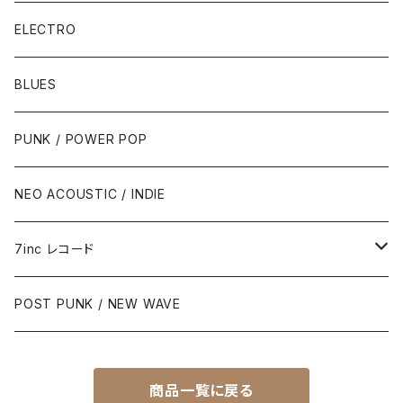
ELECTRO
BLUES
PUNK / POWER POP
NEO ACOUSTIC / INDIE
7inc レコード
PUNK / 2TONE
POST PUNK / NEW WAVE
PUB ROCK / POWER POP
商品一覧に戻る