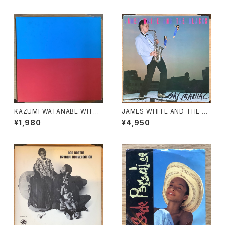
RSION)
KAZUMI WATANABE WITH
JAMES WHITE AND THE BL
LYUICHI SAKAMOTO / KYL
ACKS / SAX MANIAC
¥1,980
¥4,950
YN