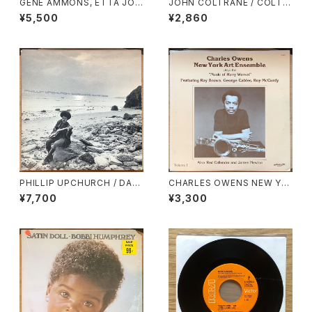
GENE AMMONS, ETTA JON
JOHN COLTRANE / COLTR
ES, JACK McDUFF / SOUL
ANE LIVE AT THE VILLAGE
¥5,500
¥2,860
SUMMIT VOL.2
VANGUARD AGAIN!
PHILLIP UPCHURCH / DAR
CHARLES OWENS NEW YO
KNESS, DARKNESS
RK ART ENSEMBLE / PLAYS
¥7,700
¥3,300
THE MUSIC OF HARRY WA
RREN