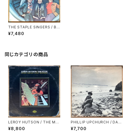
THE STAPLE SINGERS / BE
ALTITUDE: RESPECT YOUR
¥7,480
SELF
同じカテゴリの商品
LEROY HUTSON / THE MA
PHILLIP UPCHURCH / DAR
N!
KNESS, DARKNESS
¥8,800
¥7,700