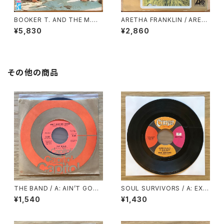
BOOKER T. AND THE M.
ARETHA FRANKLIN / ARET
G.’S / SOUL LIMBO
HA’S GOLD
¥5,830
¥2,860
その他の商品
THE BAND / A: AIN’T GOT
SOUL SURVIVORS / A: EXP
NO HOME / B: GET UP JAK
RESSWAY TO YOUR HEART
¥1,540
¥1,430
E
/ B: HEY GYP