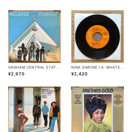
GRAHAM CENTRAL STATIO
NINA SIMONE / A: WHATEV
N / RELEASE YOURSELF
ER I AM (YOU MADE ME) /
¥2,970
¥2,420
B: WHY MUST YOUR LOVE
WELL BE SO DRY