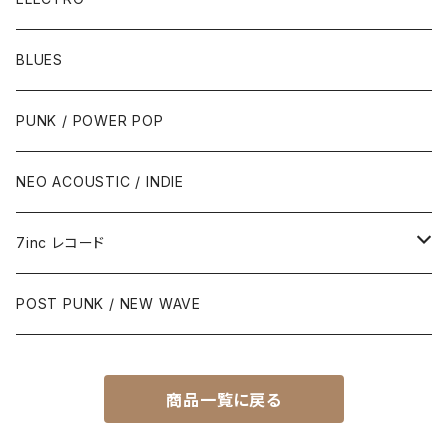
BLUES
PUNK / POWER POP
NEO ACOUSTIC / INDIE
7inc レコード
PUNK / 2TONE
POST PUNK / NEW WAVE
PUB ROCK / POWER POP
商品一覧に戻る
SKA / ROCK STEADY / REGGAE