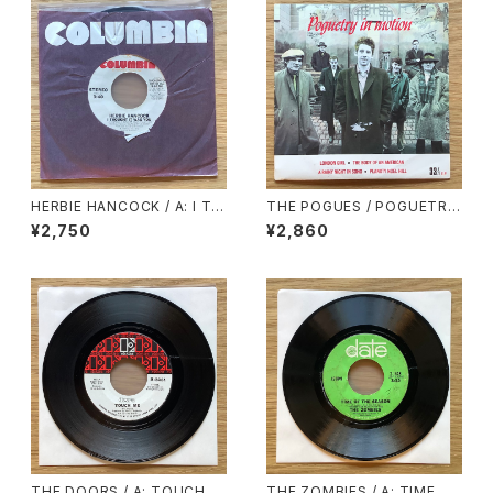
HERBIE HANCOCK / A: I TH
THE POGUES / POGUETRY
OUGHT IT WAS YOU (STER
IN MOTION
¥2,750
¥2,860
EO) / B: I THOUGHT IT WA
S YOU (MONO)
THE DOORS / A: TOUCH M
THE ZOMBIES / A: TIME OF