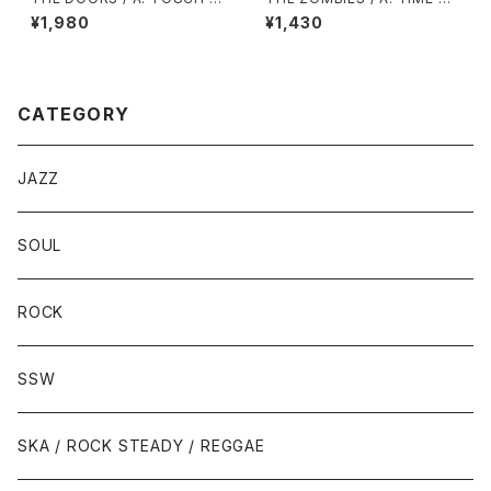
E / B: WILD CHILD
THE SEASON / B: FRIENDS
¥1,980
¥1,430
OF MINE
CATEGORY
JAZZ
SOUL
ROCK
SSW
SKA / ROCK STEADY / REGGAE