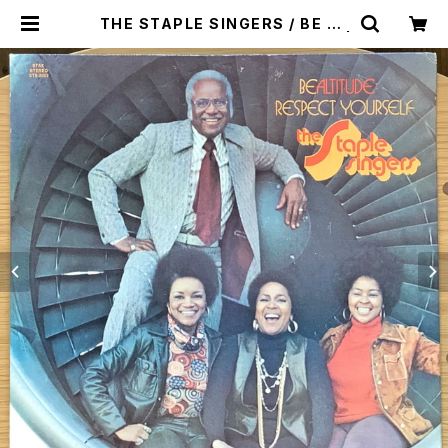
THE STAPLE SINGERS / BE AL
TITUDE: RESPECT YOURSELF |
Plastic Soul Records