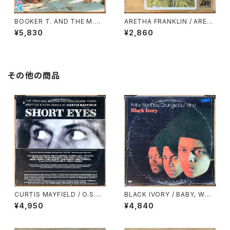
BOOKER T. AND THE M.
ARETHA FRANKLIN / ARET
G.’S / SOUL LIMBO
HA’S GOLD
¥5,830
¥2,860
その他の商品
CURTIS MAYFIELD / O.S.T.
BLACK IVORY / BABY, WO
/ SHORT EYES
N’T YOU CHANGE YOUR MI
¥4,950
¥4,840
ND