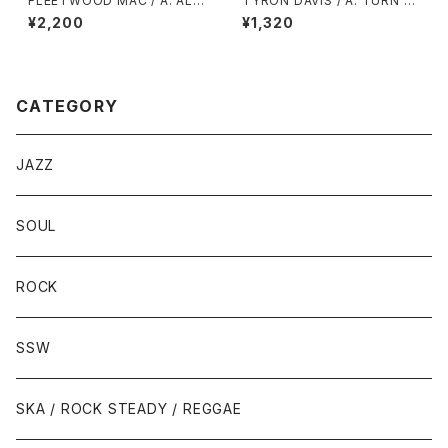
FLEETWOOD MAC / A: ALB
TYRON DAVIS / A: TURN B
ATROSS / B: NEED YOUR L
ACK THE HANDS OF TIME /
¥2,200
¥1,320
OVE SO BAD
B: I KEEP COMING BACK
CATEGORY
JAZZ
SOUL
ROCK
SSW
SKA / ROCK STEADY / REGGAE