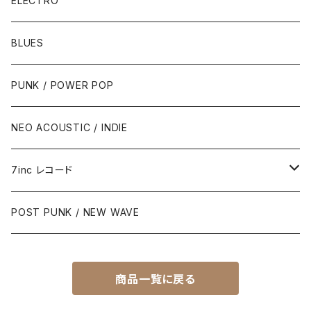
ELECTRO
BLUES
PUNK / POWER POP
NEO ACOUSTIC / INDIE
7inc レコード
PUNK / 2TONE
POST PUNK / NEW WAVE
PUB ROCK / POWER POP
商品一覧に戻る
SKA / ROCK STEADY / REGGAE