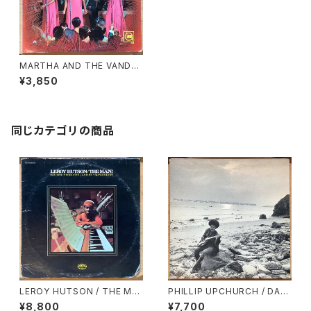
MARTHA AND THE VANDEL
LAS / LIVE!
¥3,850
同じカテゴリの商品
LEROY HUTSON / THE MA
PHILLIP UPCHURCH / DAR
N!
KNESS, DARKNESS
¥8,800
¥7,700