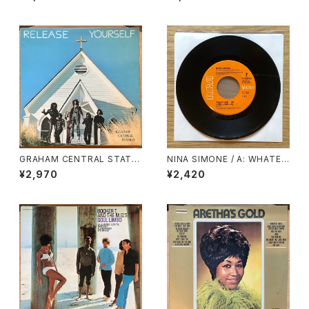
GRAHAM CENTRAL STATIO
NINA SIMONE / A: WHATEV
N / RELEASE YOURSELF
ER I AM (YOU MADE ME) /
¥2,970
¥2,420
B: WHY MUST YOUR LOVE
WELL BE SO DRY