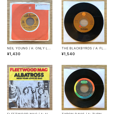
NEIL YOUNG / A: ONLY LO
THE BLACKBYRDS / A: FLYI
VE CAN BREAK YOUR HEAR
N’ HIGH / B: ALL I ASK
¥1,430
¥1,540
T / B: BIRDS