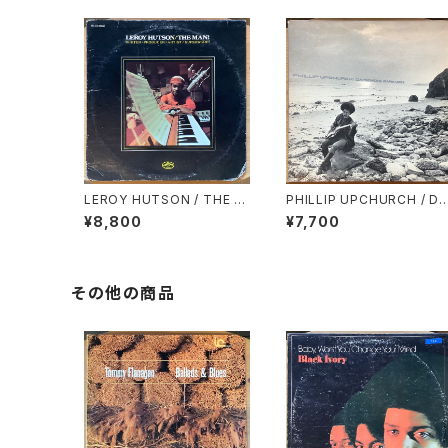
LEROY HUTSON / THE M
PHILLIP UPCHURCH / DA
AN!
RKNESS, DARKNESS
¥8,800
¥7,700
その他の商品