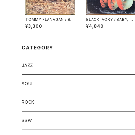
TOMMY FLANAGAN / BAL
BLACK IVORY / BABY, W
LADS & BLUES
ON’T YOU CHANGE YOU
¥3,300
¥4,840
R MIND
CATEGORY
JAZZ
SOUL
ROCK
SSW