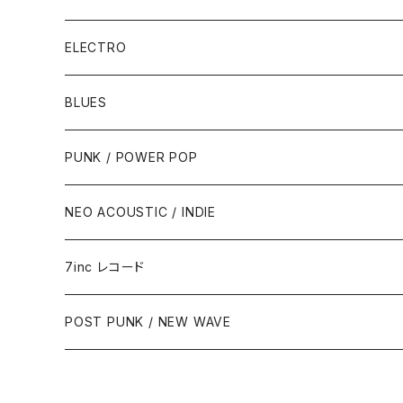
ELECTRO
BLUES
PUNK / POWER POP
NEO ACOUSTIC / INDIE
7inc レコード
PUNK / 2TONE
POST PUNK / NEW WAVE
PUB ROCK / POWER POP