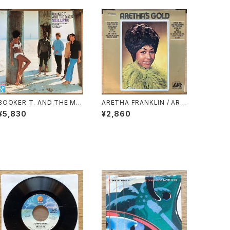
BOOKER T. AND THE M.
ARETHA FRANKLIN / ARE
G.’S / SOUL LIMBO
THA’S GOLD
¥5,830
¥2,860