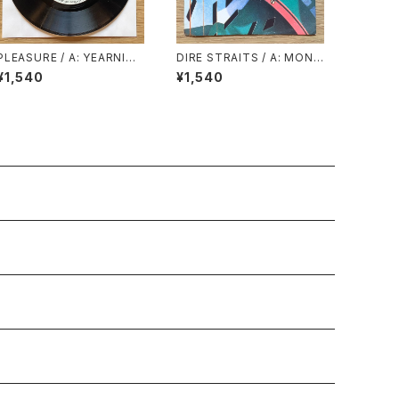
PLEASURE / A: YEARNIN’
DIRE STRAITS / A: MONE
BURNIN’ (STEREO) / B: Y
Y FOR NOTHING / B: LOV
¥1,540
¥1,540
EARNIN’ BURNIN’ (MON
E OVER GOLD (LIVE)
O)