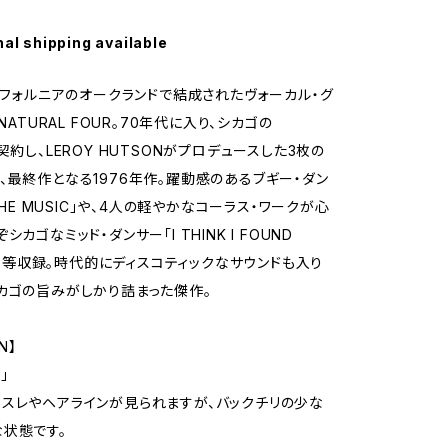
nal shipping available
カリフォルニアのオークランドで結成されたヴォーカル・グ
 NATURAL FOUR。70年代に入り、シカゴの
契約し、LEROY HUTSONがプロデュースした3枚の
、最終作となる1976年作。躍動感のあるブギー・ダン
 THE MUSIC」や、4人の軽やかなコーラス・ワークが心
シカゴなミッド・ダンサー「I THINK I FOUND
RL」等収録。時代的にディスコティックなサウンドも入り
カゴの旨みがしかり詰まった傑作。
N】
」
スレやヘアラインが見られますが、バックチリの少な
状態です。