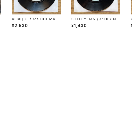
AFRIQUE / A: SOUL MAK
STEELY DAN / A: HEY NIN
OSSA (LONG VERSION) /
ETEEN / B: BODHISATTV
¥2,530
¥1,430
B: SOUL MAKOSSA (SHO
A
RT VERSION)