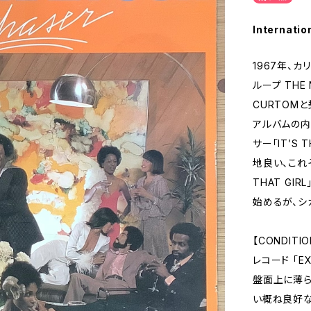
Internatio
1967年、
ループ THE
CURTOMと
アルバムの内
サー「IT’S
地良い、これぞ
THAT GI
始めるが、シ
【CONDITIO
レコード 「EX
盤面上に薄ら
い概ね良好な