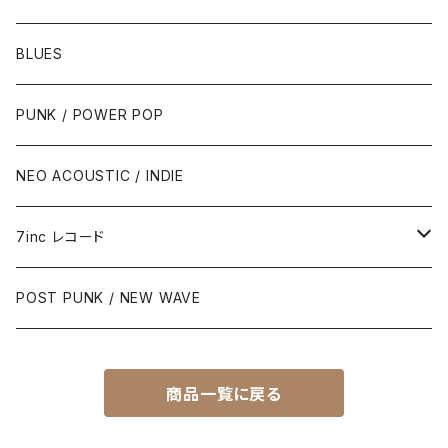
BLUES
PUNK / POWER POP
NEO ACOUSTIC / INDIE
7inc レコード
PUNK / 2TONE
POST PUNK / NEW WAVE
PUB ROCK / POWER POP
商品一覧に戻る
SKA / ROCK STEADY / REGGAE