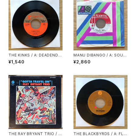
THE KINKS / A: DEADEND S
MANU DIBANGO / A: SOUL
TREET / B: SUNNY AFTERN
MAKOSSA (STEREO) / B: S
¥1,540
¥2,860
OON
OUL MAKOSSA (MONO)
THE RAY BRYANT TRIO / G
THE BLACKBYRDS / A: FLYI