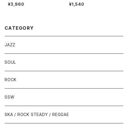
OTTA TRAVEL ON
N’ HIGH / B: ALL I ASK
¥3,960
¥1,540
CATEGORY
JAZZ
SOUL
ROCK
SSW
SKA / ROCK STEADY / REGGAE