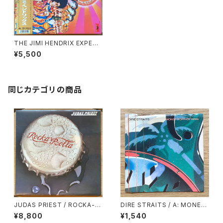
THE JIMI HENDRIX EXPERI
ENCE / AXIS: BOLD AS LOV
¥5,500
E
同じカテゴリの商品
JUDAS PRIEST / ROCKA-R
DIRE STRAITS / A: MONEY
OLLA
FOR NOTHING / B: LOVE O
¥8,800
¥1,540
VER GOLD (LIVE)