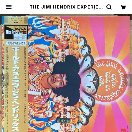
THE JIMI HENDRIX EXPERIEN
CE / AXIS: BOLD AS LOVE | Pl
astic Soul Records