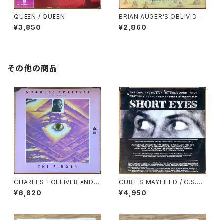
QUEEN / QUEEN
BRIAN AUGER’S OBLIVION
EXPRESS / STRAIGHT AHE
¥3,850
¥2,860
AD
その他の商品
CHARLES TOLLIVER AND
CURTIS MAYFIELD / O.S.T.
MUSIC INC. / THE RINGER
/ SHORT EYES
¥6,820
¥4,950