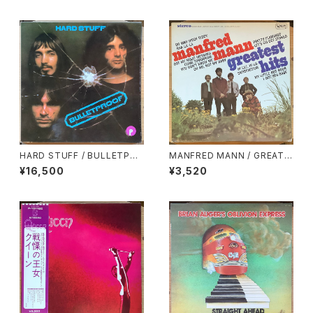
HARD STUFF / BULLETPRO
MANFRED MANN / GREATE
OF
ST HITS
¥16,500
¥3,520