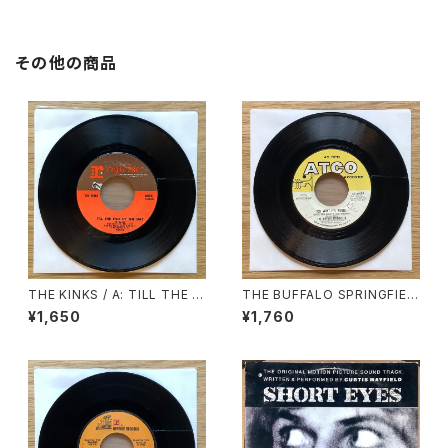
WELL BE SO DRY
その他の商品
THE KINKS / A: TILL THE E
THE BUFFALO SPRINGFIEL
ND OF THE DAY / B: WHER
D / A: FOR WHAT IT’S WOR
¥1,650
¥1,760
E HAVE ALL THE GOOD TI
TH / B: DO I HAVE TO COM
MES GONE
E RIGHT OUT AND SAY IT