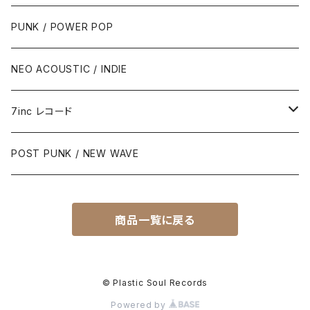
PUNK / POWER POP
NEO ACOUSTIC / INDIE
7inc レコード
PUNK / 2TONE
POST PUNK / NEW WAVE
PUB ROCK / POWER POP
商品一覧に戻る
SKA / ROCK STEADY / REGGAE
POST PUNK / NEW WAVE
© Plastic Soul Records
Powered by