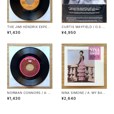
THE JIMI HENDRIX EXPERI
CURTIS MAYFIELD / O.S.T.
ENCE / A: PURPLE HAZE /
/ SHORT EYES
¥1,430
¥4,950
B: FOXEY LADY
NORMAN CONNORS / A: Y
NINA SIMONE / A: MY BABY
OU ARE MY STARSHIP / B:
JUST CARE FOR ME / B: LO
¥1,430
¥2,640
BUBBLES
VE ME OR LEAVE ME