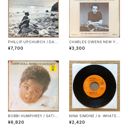
PHILLIP UPCHURCH / DAR
CHARLES OWENS NEW YO
KNESS, DARKNESS
RK ART ENSEMBLE / PLAYS
¥7,700
¥3,300
THE MUSIC OF HARRY WA
RREN
BOBBI HUMPHREY / SATIN
NINA SIMONE / A: WHATEV
DOLL
ER I AM (YOU MADE ME) /
¥6,820
¥2,420
B: WHY MUST YOUR LOVE