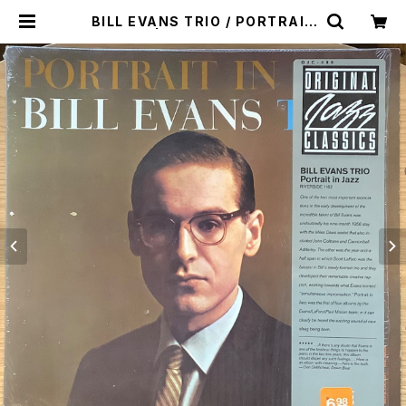
BILL EVANS TRIO / PORTRAIT
IN JAZZ | Plastic Soul Record
s