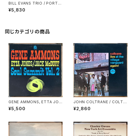
BILL EVANS TRIO / PORTR
AIT IN JAZZ
¥5,830
同じカテゴリの商品
GENE AMMONS, ETTA JON
JOHN COLTRANE / COLTR
ES, JACK McDUFF / SOUL
ANE LIVE AT THE VILLAGE
¥5,500
¥2,860
SUMMIT VOL.2
VANGUARD AGAIN!