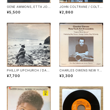
GENE AMMONS, ETTA JON
JOHN COLTRANE / COLTR
ES, JACK McDUFF / SOUL
ANE LIVE AT THE VILLAGE
¥5,500
¥2,860
SUMMIT VOL.2
VANGUARD AGAIN!
PHILLIP UPCHURCH / DAR
CHARLES OWENS NEW YO
KNESS, DARKNESS
RK ART ENSEMBLE / PLAYS
¥7,700
¥3,300
THE MUSIC OF HARRY WA
RREN