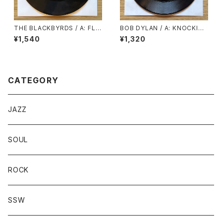
THE BLACKBYRDS / A: FLYI
BOB DYLAN / A: KNOCKIN’
N’ HIGH / B: ALL I ASK
ON HEAVEN’S DOOR / B: T
¥1,540
¥1,320
URKEY CHASE
CATEGORY
JAZZ
SOUL
ROCK
SSW