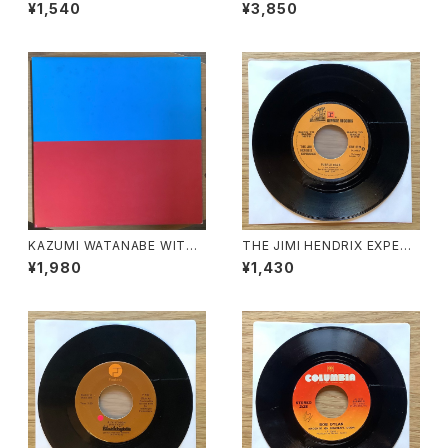
TREET / B: SUNNY AFTERN
N MUSIC
¥1,540
¥3,850
OON
KAZUMI WATANABE WITH
THE JIMI HENDRIX EXPERI
LYUICHI SAKAMOTO / KYL
ENCE / A: PURPLE HAZE /
¥1,980
¥1,430
YN
B: FOXEY LADY