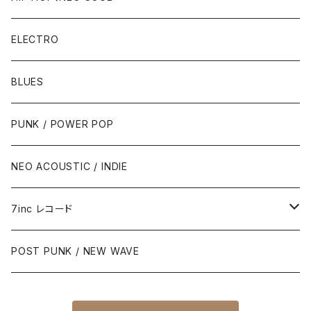
ELECTRO
BLUES
PUNK / POWER POP
NEO ACOUSTIC / INDIE
7inc レコード
PUNK / 2TONE
POST PUNK / NEW WAVE
PUB ROCK / POWER POP