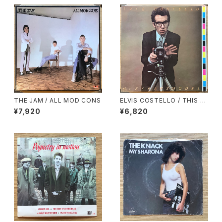
THE JAM / ALL MOD CONS
ELVIS COSTELLO / THIS Y
EAR’S MODEL
¥7,920
¥6,820