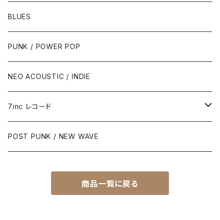
BLUES
PUNK / POWER POP
NEO ACOUSTIC / INDIE
7inc レコード
PUNK / 2TONE
POST PUNK / NEW WAVE
PUB ROCK / POWER POP
商品一覧に戻る
SKA / ROCK STEADY / REGGAE