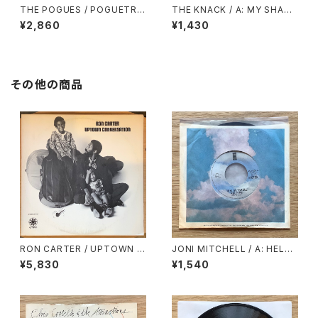
THE POGUES / POGUETRY
THE KNACK / A: MY SHARO
IN MOTION
NA / B: LET ME OUT
¥2,860
¥1,430
その他の商品
RON CARTER / UPTOWN C
JONI MITCHELL / A: HELP
ONVERSATION
ME / B: JUST LIKE THIS TR
¥5,830
¥1,540
AIN