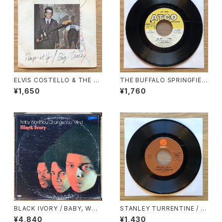
ELVIS COSTELLO & THE A
THE BUFFALO SPRINGFIEL
TTRACTIONS / A: PUMP IT
D / A: FOR WHAT IT’S WOR
¥1,650
¥1,760
UP / B: BIG TEARS
TH / B: DO I HAVE TO COM
E RIGHT OUT AND SAY IT
BLACK IVORY / BABY, WO
STANLEY TURRENTINE / A:
N’T YOU CHANGE YOUR MI
EVIL WAYS / B: LOVE HANG
¥4,840
¥1,430