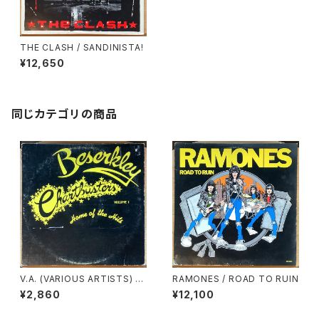
THE CLASH / SANDINISTA!
¥12,650
同じカテゴリの商品
V.A. (VARIOUS ARTISTS) /
RAMONES / ROAD TO RUIN
BESERKLEY CHART BUSTE
¥2,860
¥12,100
R VOLUME 1