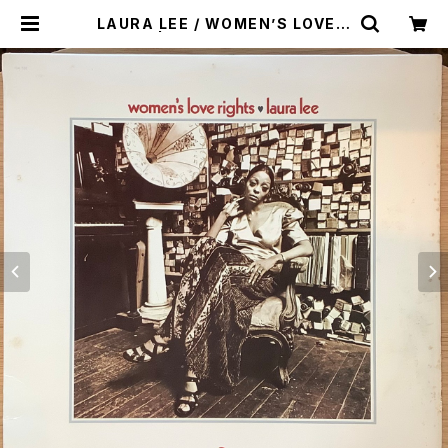
LAURA LEE / WOMEN’S LOVE R
IGHTS | Plastic Soul Records