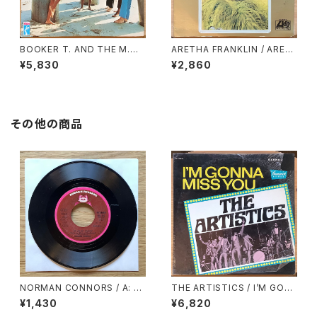
BOOKER T. AND THE M.
ARETHA FRANKLIN / ARET
G.’S / SOUL LIMBO
HA’S GOLD
¥5,830
¥2,860
その他の商品
NORMAN CONNORS / A: Y
THE ARTISTICS / I’M GON
OU ARE MY STARSHIP / B:
NA MISS YOU
¥1,430
¥6,820
BUBBLES