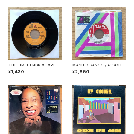
THE JIMI HENDRIX EXPERI
MANU DIBANGO / A: SOUL
ENCE / A: PURPLE HAZE /
MAKOSSA (STEREO) / B: S
¥1,430
¥2,860
B: FOXEY LADY
OUL MAKOSSA (MONO)