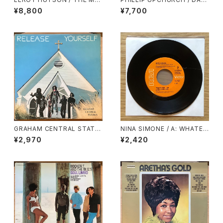
N!
KNESS, DARKNESS
¥8,800
¥7,700
GRAHAM CENTRAL STATIO
NINA SIMONE / A: WHATEV
N / RELEASE YOURSELF
ER I AM (YOU MADE ME) /
¥2,970
¥2,420
B: WHY MUST YOUR LOVE
WELL BE SO DRY