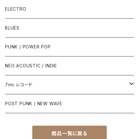
ELECTRO
BLUES
PUNK / POWER POP
NEO ACOUSTIC / INDIE
7inc レコード
PUNK / 2TONE
POST PUNK / NEW WAVE
PUB ROCK / POWER POP
商品一覧に戻る