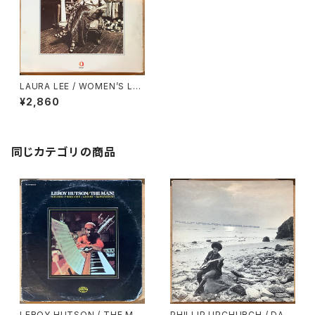
LAURA LEE / WOMEN’S LO
VE RIGHTS
¥2,860
同じカテゴリの商品
LEROY HUTSON / THE MA
PHILLIP UPCHURCH / DAR