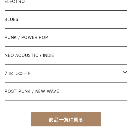
ELECTRO
BLUES
PUNK / POWER POP
NEO ACOUSTIC / INDIE
7inc レコード
PUNK / 2TONE
POST PUNK / NEW WAVE
PUB ROCK / POWER POP
商品一覧に戻る
SKA / ROCK STEADY / REGGAE