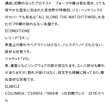
構成。初期の尖ったプロテスト フォークの趣は影を潜め、とても
穏やかな空気に包まれた音世界が特徴的。ジミ・ヘンドリックス
のカバーでも有名な「ALL ALONG THE WATCHTOWER」を含
むボブ中期の紛れもない名盤です。
【CONDITION】
レコード「EX−」
表面上の擦れやヘアラインは少なく、バックチリノイズも少ない、
良好な状態です。
ジャケット「VG」
表、裏面ともにリングウェアの跡が目立ちます。エッジ部分も擦れ
がありますが、割れや抜けはなく、背文字も綺麗に残っており、概
ね良好な状態です。
【LABEL】
COLUMBIA／CS9604／1968年 US初期プレス 2EYEラベ
ル