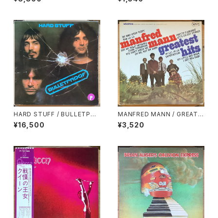
VER GOLD (LIVE)
HARD STUFF / BULLETPRO
MANFRED MANN / GREATE
OF
ST HITS
¥16,500
¥3,520