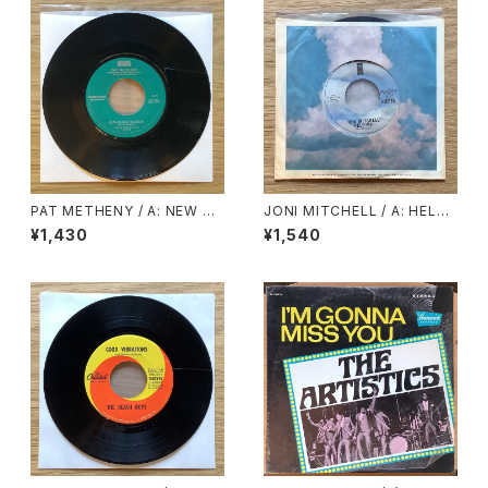
PAT METHENY / A: NEW CH
JONI MITCHELL / A: HELP
AUTAUQUA / B: SUENO CO
ME / B: JUST LIKE THIS TR
¥1,430
¥1,540
N MEXICO
AIN