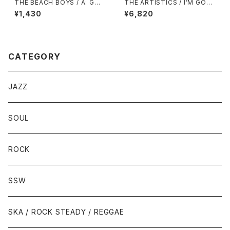
THE BEACH BOYS / A: GOO
THE ARTISTICS / I’M GON
D VIBRATIONS / B: LET’S G
NA MISS YOU
¥1,430
¥6,820
O AWAY FOR AWHILE
CATEGORY
JAZZ
SOUL
ROCK
SSW
SKA / ROCK STEADY / REGGAE