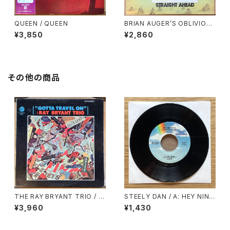
QUEEN / QUEEN
BRIAN AUGER’S OBLIVION
EXPRESS / STRAIGHT AHE
¥3,850
¥2,860
AD
その他の商品
THE RAY BRYANT TRIO / G
STEELY DAN / A: HEY NINE
OTTA TRAVEL ON
TEEN / B: BODHISATTVA
¥3,960
¥1,430