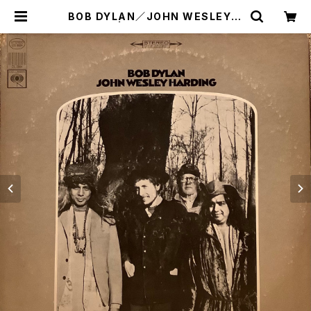
BOB DYLAN／JOHN WESLEY H
ARDING | Plastic Soul Record
s