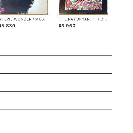
STEVIE WONDER / MUSI
THE RAY BRYANT TRIO /
C OF MY MIND
GOTTA TRAVEL ON
¥5,830
¥3,960