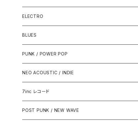
ELECTRO
BLUES
PUNK / POWER POP
NEO ACOUSTIC / INDIE
7inc レコード
PUNK / 2TONE
POST PUNK / NEW WAVE
PUB ROCK / POWER POP