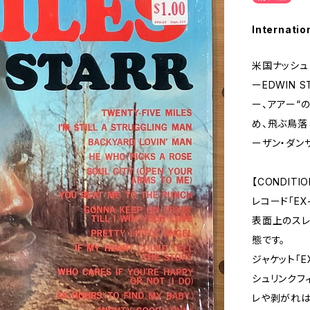
Internatio
米国ナッシュ
ーEDWIN 
ー、アアー“の
め、飛ぶ鳥落
ーザン・ダン
【CONDITIO
レコード「EX
表面上のスレ
態です。
ジャケット「E
シュリンクフ
レや剥がれは