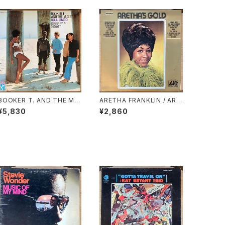
BOOKER T. AND THE M.
ARETHA FRANKLIN / ARE
G.’S / SOUL LIMBO
THA’S GOLD
¥5,830
¥2,860