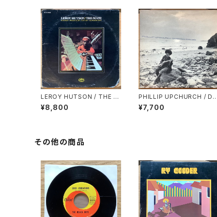
LEROY HUTSON / THE M
PHILLIP UPCHURCH / DA
AN!
RKNESS, DARKNESS
¥8,800
¥7,700
その他の商品