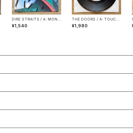
S
DIRE STRAITS / A: MONE
THE DOORS / A: TOUCH
Y FOR NOTHING / B: LOV
ME / B: WILD CHILD
¥1,540
¥1,980
E OVER GOLD (LIVE)