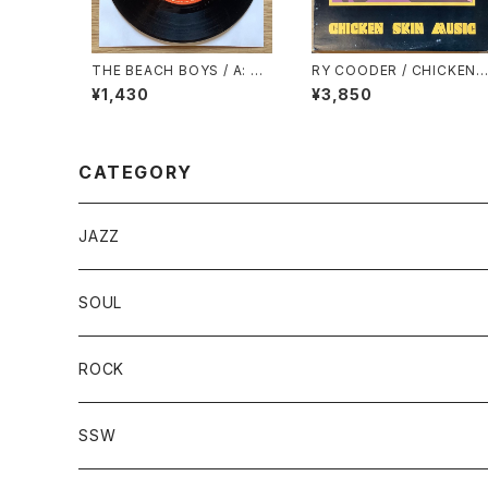
THE BEACH BOYS / A: G
RY COODER / CHICKEN 
OOD VIBRATIONS / B: LE
KIN MUSIC
¥1,430
¥3,850
T’S GO AWAY FOR AWHIL
E
CATEGORY
JAZZ
SOUL
ROCK
SSW