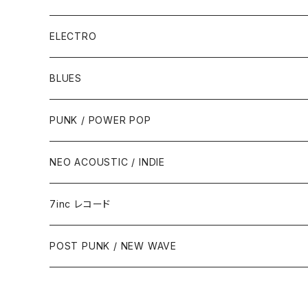
ELECTRO
BLUES
PUNK / POWER POP
NEO ACOUSTIC / INDIE
7inc レコード
PUNK / 2TONE
POST PUNK / NEW WAVE
PUB ROCK / POWER POP