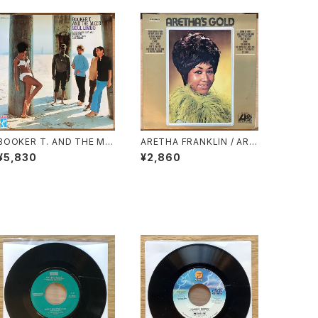
BOOKER T. AND THE M.
ARETHA FRANKLIN / ARE
G.’S / SOUL LIMBO
THA’S GOLD
¥5,830
¥2,860