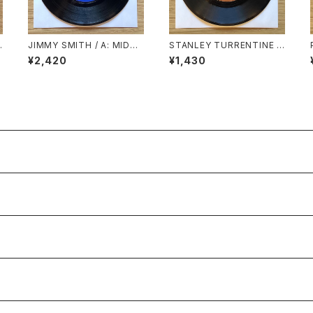
JIMMY SMITH / A: MIDNI
STANLEY TURRENTINE /
GHT SPECIAL PART.1 / B:
A: EVIL WAYS / B: LOVE H
¥2,420
¥1,430
MIDNIGHT SPECIAL PAR
ANGOVER
T.2