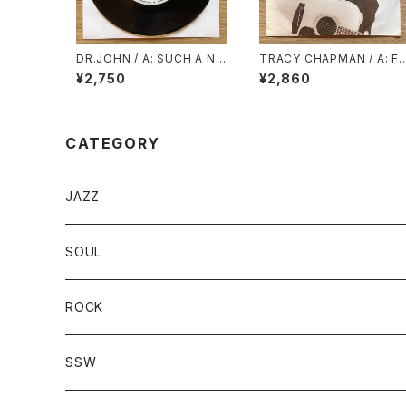
DR.JOHN / A: SUCH A NI
TRACY CHAPMAN / A: FA
GHT / B: COLD COLD CO
ST CAR / B: FOR YOU
¥2,750
¥2,860
LD
CATEGORY
JAZZ
SOUL
ROCK
SSW