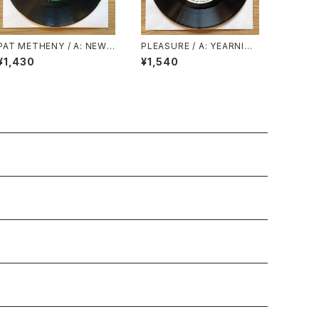
PAT METHENY / A: NEW
PLEASURE / A: YEARNIN’
CHAUTAUQUA / B: SUEN
BURNIN’ (STEREO) / B: Y
¥1,430
¥1,540
O CON MEXICO
EARNIN’ BURNIN’ (MON
O)