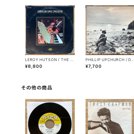
LEROY HUTSON / THE M
PHILLIP UPCHURCH / DA
AN!
RKNESS, DARKNESS
¥8,800
¥7,700
その他の商品