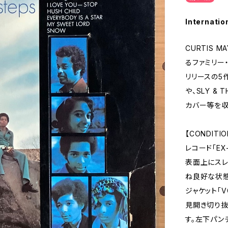
Internatio
CURTIS 
るファミリー・
リリースの5作目
や、SLY & T
カバー等を収
【CONDITIO
レコード「EX
表面上にスレ
ね良好な状態
ジャケット「V
見開き切り抜
す。左下パン