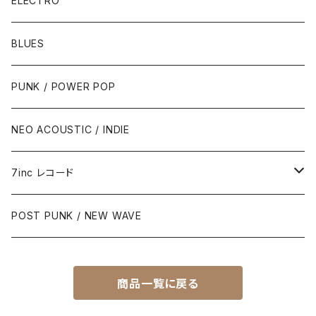
ELECTRO
BLUES
PUNK / POWER POP
NEO ACOUSTIC / INDIE
7inc レコード
PUNK / 2TONE
POST PUNK / NEW WAVE
PUB ROCK / POWER POP
商品一覧に戻る
SKA / ROCK STEADY / REGGAE