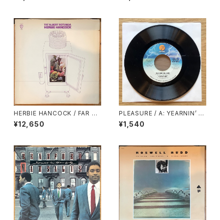
HERBIE HANCOCK / FAR AL
PLEASURE / A: YEARNIN’ B
BERT ROTUNDA
URNIN’ (STEREO) / B: YEAR
¥12,650
¥1,540
NIN’ BURNIN’ (MONO)