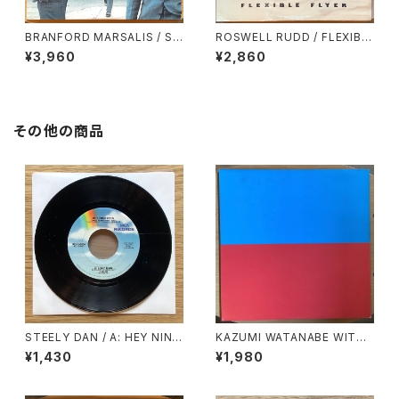
BRANFORD MARSALIS / SC
ROSWELL RUDD / FLEXIBL
ENES IN THE CITY
E FLYER
¥3,960
¥2,860
その他の商品
STEELY DAN / A: HEY NINE
KAZUMI WATANABE WITH
TEEN / B: BODHISATTVA
LYUICHI SAKAMOTO / KYL
¥1,430
¥1,980
YN