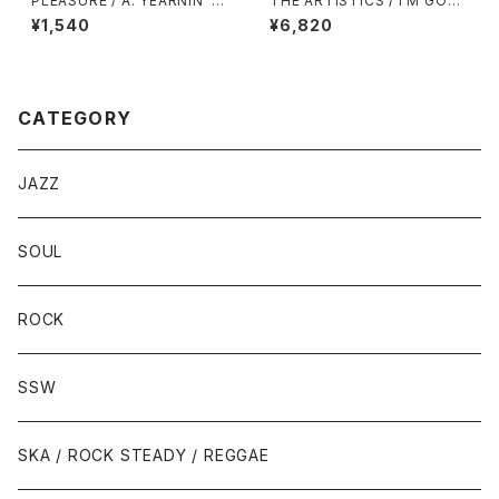
PLEASURE / A: YEARNIN’ B
THE ARTISTICS / I’M GON
URNIN’ (STEREO) / B: YEAR
NA MISS YOU
¥1,540
¥6,820
NIN’ BURNIN’ (MONO)
CATEGORY
JAZZ
SOUL
ROCK
SSW
SKA / ROCK STEADY / REGGAE