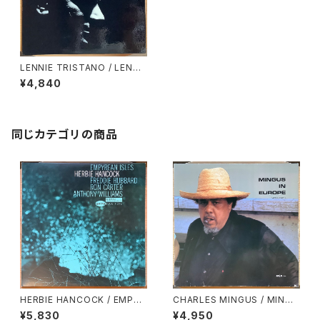
LENNIE TRISTANO / LENNI
E TRISTANO
¥4,840
同じカテゴリの商品
HERBIE HANCOCK / EMPYR
CHARLES MINGUS / MINGU
EAN ISLES
S IN EUROPE VOLUME 1
¥5,830
¥4,950