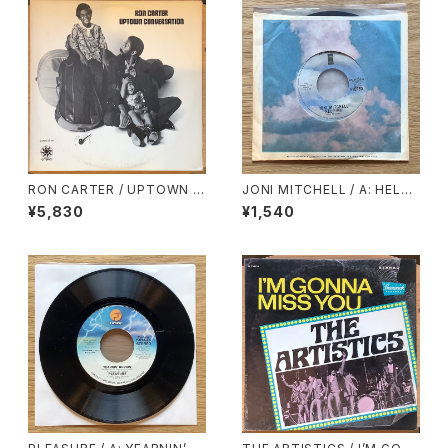
RON CARTER / UPTOWN C
JONI MITCHELL / A: HELP
ONVERSATION
ME / B: JUST LIKE THIS TR
¥5,830
¥1,540
AIN