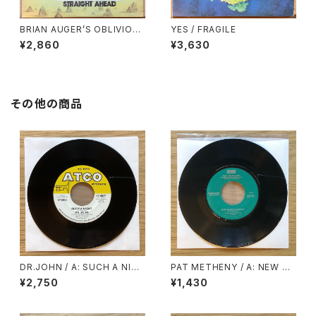
BRIAN AUGER’S OBLIVION
YES / FRAGILE
EXPRESS / STRAIGHT AHE
¥2,860
¥3,630
AD
その他の商品
DR.JOHN / A: SUCH A NIGH
PAT METHENY / A: NEW CH
T / B: COLD COLD COLD
AUTAUQUA / B: SUENO CO
¥2,750
¥1,430
N MEXICO