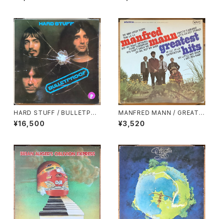
VER GOLD (LIVE)
HARD STUFF / BULLETPRO
MANFRED MANN / GREATE
OF
ST HITS
¥16,500
¥3,520