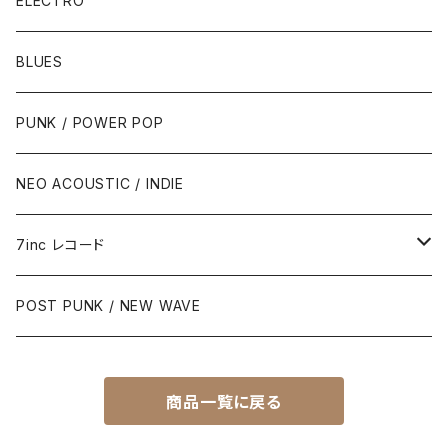
ELECTRO
BLUES
PUNK / POWER POP
NEO ACOUSTIC / INDIE
7inc レコード
PUNK / 2TONE
POST PUNK / NEW WAVE
PUB ROCK / POWER POP
商品一覧に戻る
SKA / ROCK STEADY / REGGAE