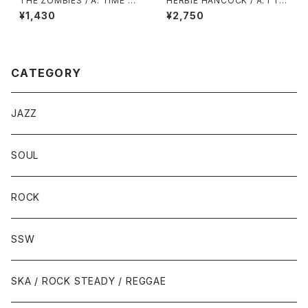
THE ZOMBIES / A: TIME OF
HERBIE HANCOCK / A: I TH
THE SEASON / B: FRIENDS
OUGHT IT WAS YOU (STER
¥1,430
¥2,750
OF MINE
EO) / B: I THOUGHT IT WA
S YOU (MONO)
CATEGORY
JAZZ
SOUL
ROCK
SSW
SKA / ROCK STEADY / REGGAE