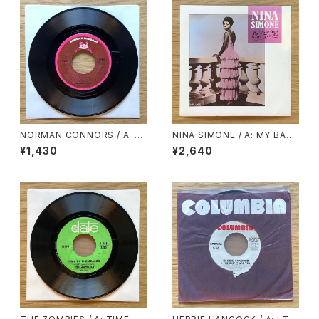
NORMAN CONNORS / A: Y
NINA SIMONE / A: MY BABY
OU ARE MY STARSHIP / B:
JUST CARE FOR ME / B: LO
¥1,430
¥2,640
BUBBLES
VE ME OR LEAVE ME