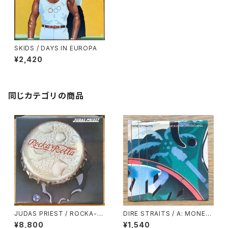
SKIDS / DAYS IN EUROPA
¥2,420
同じカテゴリの商品
JUDAS PRIEST / ROCKA-R
DIRE STRAITS / A: MONEY
OLLA
FOR NOTHING / B: LOVE O
¥8,800
¥1,540