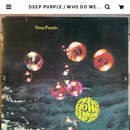
DEEP PURPLE / WHO DO WE T
HINK WE ARE | Plastic Soul R
ecords