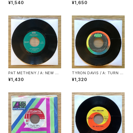
JUNGLE WATERFALL (STER
ND OF THE DAY / B: WHER
¥1,540
¥1,650
EO) / B: JUNGLE WATERFA
E HAVE ALL THE GOOD TI
LL (MONO)
MES GONE
PAT METHENY / A: NEW CH
TYRON DAVIS / A: TURN B
AUTAUQUA / B: SUENO CO
ACK THE HANDS OF TIME /
¥1,430
¥1,320
N MEXICO
B: I KEEP COMING BACK