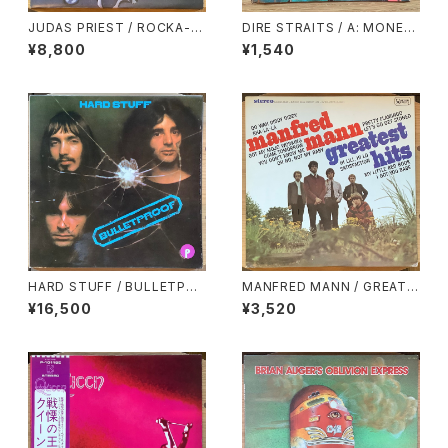
JUDAS PRIEST / ROCKA-R
DIRE STRAITS / A: MONEY
OLLA
FOR NOTHING / B: LOVE O
¥8,800
¥1,540
VER GOLD (LIVE)
HARD STUFF / BULLETPRO
MANFRED MANN / GREATE
OF
ST HITS
¥16,500
¥3,520