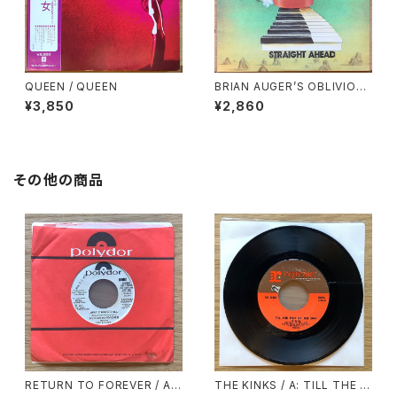
QUEEN / QUEEN
BRIAN AUGER’S OBLIVION
EXPRESS / STRAIGHT AHE
¥3,850
¥2,860
AD
その他の商品
RETURN TO FOREVER / A:
THE KINKS / A: TILL THE E