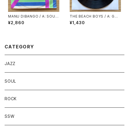
MANU DIBANGO / A: SOUL
THE BEACH BOYS / A: GOO
MAKOSSA (STEREO) / B: S
D VIBRATIONS / B: LET’S G
¥2,860
¥1,430
OUL MAKOSSA (MONO)
O AWAY FOR AWHILE
CATEGORY
JAZZ
SOUL
ROCK
SSW