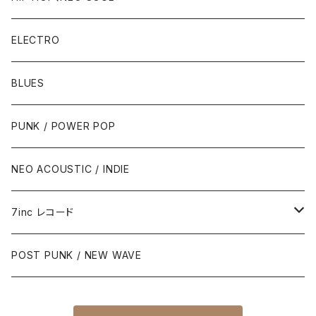
ELECTRO
BLUES
PUNK / POWER POP
NEO ACOUSTIC / INDIE
7inc レコード
PUNK / 2TONE
POST PUNK / NEW WAVE
PUB ROCK / POWER POP