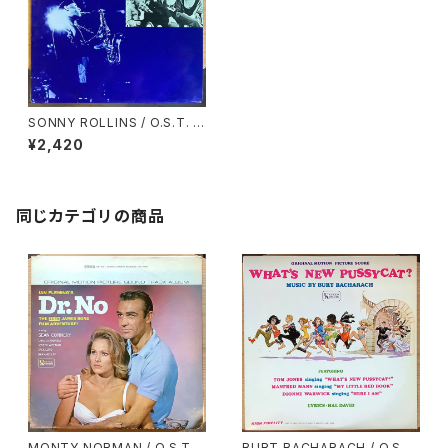
SONNY ROLLINS / O.S.T. A
LFIE
¥2,420
同じカテゴリの商品
MONTY NORMAN / O.S.T. /
BURT BACHARACH / O.S.T.