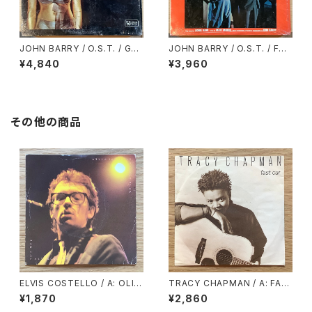
JOHN BARRY / O.S.T. / GO
JOHN BARRY / O.S.T. / FRO
LDFINGER
M RUSSIA WITH LOVE
¥4,840
¥3,960
その他の商品
ELVIS COSTELLO / A: OLIV
TRACY CHAPMAN / A: FAS
ER’S ARMY / B: MY FUNNY
T CAR / B: FOR YOU
¥1,870
¥2,860
VALENTINE