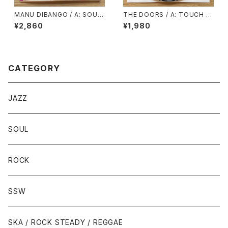
MANU DIBANGO / A: SOUL
THE DOORS / A: TOUCH M
MAKOSSA (STEREO) / B: S
E / B: WILD CHILD
¥2,860
¥1,980
OUL MAKOSSA (MONO)
CATEGORY
JAZZ
SOUL
ROCK
SSW
SKA / ROCK STEADY / REGGAE