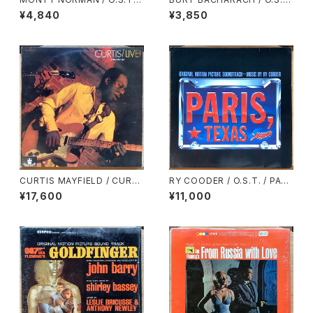
Dr.No
/ WHAT’S NEW PUSSYCA
¥4,840
¥3,850
T?
CURTIS MAYFIELD / CURTI
RY COODER / O.S.T. / PARI
S / LIVE!
S, TEXAS
¥17,600
¥11,000