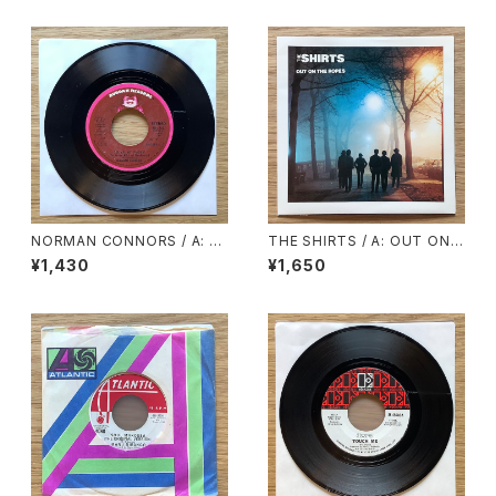
NORMAN CONNORS / A: Y
THE SHIRTS / A: OUT ON
OU ARE MY STARSHIP / B:
THE ROPES / B: MAYBE, MA
¥1,430
¥1,650
BUBBLES
YBE NOT