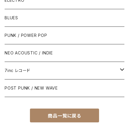
ELECTRO
BLUES
PUNK / POWER POP
NEO ACOUSTIC / INDIE
7inc レコード
PUNK / 2TONE
POST PUNK / NEW WAVE
PUB ROCK / POWER POP
商品一覧に戻る
SKA / ROCK STEADY / REGGAE