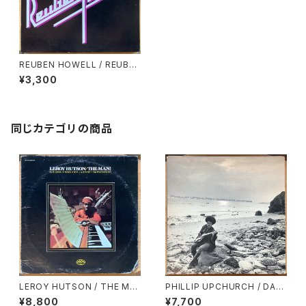
REUBEN HOWELL / REUBE
N HOWELL
¥3,300
同じカテゴリの商品
LEROY HUTSON / THE MA
PHILLIP UPCHURCH / DAR
N!
KNESS, DARKNESS
¥8,800
¥7,700