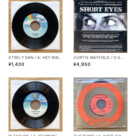
STEELY DAN / A: HEY NINE
CURTIS MAYFIELD / O.S.T.
TEEN / B: BODHISATTVA
/ SHORT EYES
¥1,430
¥4,950