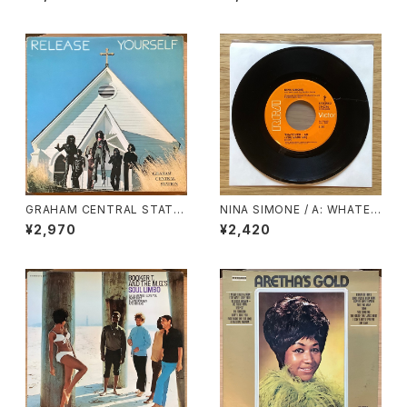
GRAHAM CENTRAL STATIO
NINA SIMONE / A: WHATEV
N / RELEASE YOURSELF
ER I AM (YOU MADE ME) /
¥2,970
¥2,420
B: WHY MUST YOUR LOVE
WELL BE SO DRY