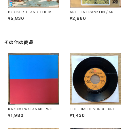
BOOKER T. AND THE M.
ARETHA FRANKLIN / ARET
G.’S / SOUL LIMBO
HA’S GOLD
¥5,830
¥2,860
その他の商品
KAZUMI WATANABE WITH
THE JIMI HENDRIX EXPERI
LYUICHI SAKAMOTO / KYL
ENCE / A: PURPLE HAZE /
¥1,980
¥1,430
YN
B: FOXEY LADY