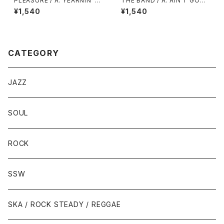
PLEASURE / A: YEARNIN’ B
THE BAND / A: AIN’T GOT
URNIN’ (STEREO) / B: YEAR
NO HOME / B: GET UP JAK
¥1,540
¥1,540
NIN’ BURNIN’ (MONO)
E
CATEGORY
JAZZ
SOUL
ROCK
SSW
SKA / ROCK STEADY / REGGAE