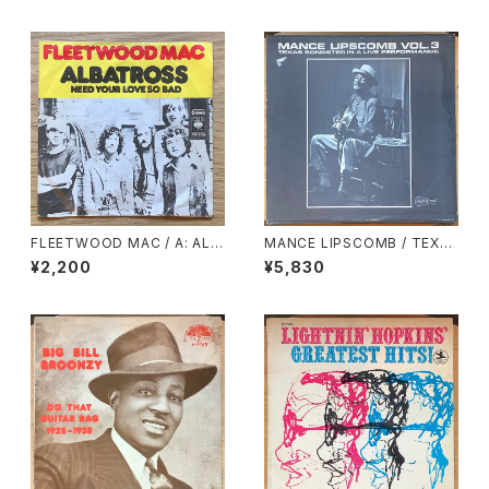
FLEETWOOD MAC / A: ALB
MANCE LIPSCOMB / TEXA
ATROSS / B: NEED YOUR L
S SONGSTER IN A LIVE PE
¥2,200
¥5,830
OVE SO BAD
RFORMANCE