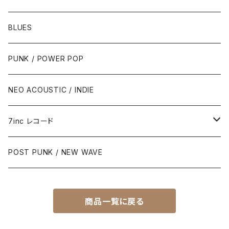
BLUES
PUNK / POWER POP
NEO ACOUSTIC / INDIE
7inc レコード
PUNK / 2TONE
POST PUNK / NEW WAVE
PUB ROCK / POWER POP
商品一覧に戻る
SKA / ROCK STEADY / REGGAE