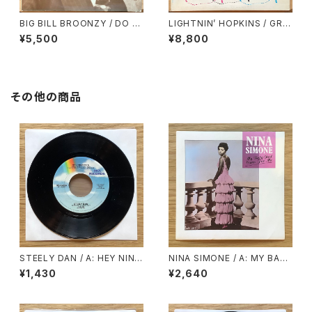
BIG BILL BROONZY / DO T
LIGHTNIN’ HOPKINS / GRE
HAT GUITAR RAGS 1928-19
ATEST HITS
¥5,500
¥8,800
35
その他の商品
STEELY DAN / A: HEY NINE
NINA SIMONE / A: MY BABY
TEEN / B: BODHISATTVA
JUST CARE FOR ME / B: LO
¥1,430
¥2,640
VE ME OR LEAVE ME