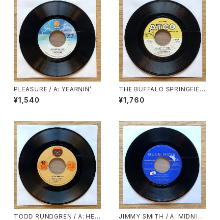
PLEASURE / A: YEARNIN’ B
THE BUFFALO SPRINGFIEL
URNIN’ (STEREO) / B: YEAR
D / A: FOR WHAT IT’S WOR
¥1,540
¥1,760
NIN’ BURNIN’ (MONO)
TH / B: DO I HAVE TO COM
E RIGHT OUT AND SAY IT
TODD RUNDGREN / A: HEL
JIMMY SMITH / A: MIDNIG