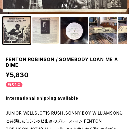
1
/6
FENTON ROBINSON / SOMEBODY LOAN ME A
DIME
¥5,830
残り1点
International shipping available
JUNIOR WELLS、OTIS RUSH、SONNY BOY WILLIAMSONら
と共演したミシシッピ出身のブルース・マン FENTON