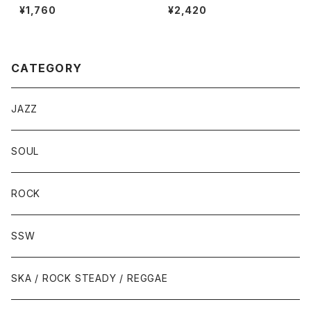
LO IT’S ME / B: COLD MOR
HT SPECIAL PART.1 / B: MI
¥1,760
¥2,420
NING LIGHT
DNIGHT SPECIAL PART.2
CATEGORY
JAZZ
SOUL
ROCK
SSW
SKA / ROCK STEADY / REGGAE