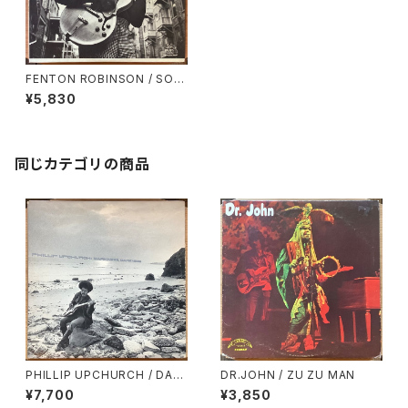
FENTON ROBINSON / SOM
EBODY LOAN ME A DIME
¥5,830
同じカテゴリの商品
PHILLIP UPCHURCH / DAR
DR.JOHN / ZU ZU MAN
KNESS, DARKNESS
¥7,700
¥3,850