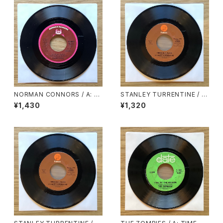
NORMAN CONNORS / A: Y
STANLEY TURRENTINE / A:
OU ARE MY STARSHIP / B:
THERE IS A PLACE / B: ALL
¥1,430
¥1,320
BUBBLES
BY MYSELF