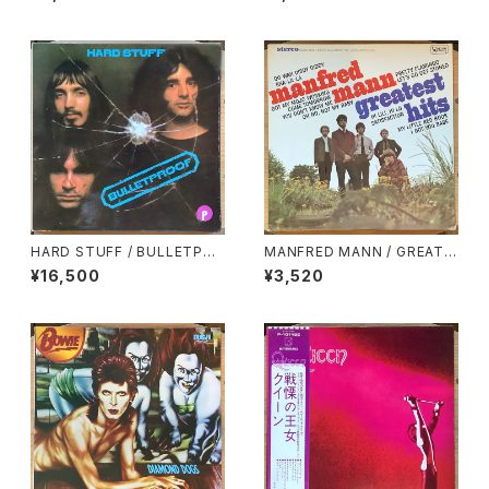
VER GOLD (LIVE)
HARD STUFF / BULLETPRO
MANFRED MANN / GREATE
OF
ST HITS
¥16,500
¥3,520