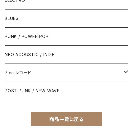
ELECTRO
BLUES
PUNK / POWER POP
NEO ACOUSTIC / INDIE
7inc レコード
PUNK / 2TONE
POST PUNK / NEW WAVE
PUB ROCK / POWER POP
商品一覧に戻る
SKA / ROCK STEADY / REGGAE