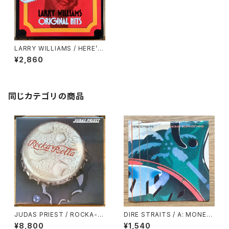
LARRY WILLIAMS / HERE’S
LARRY WILLIAMS
¥2,860
同じカテゴリの商品
JUDAS PRIEST / ROCKA-R
DIRE STRAITS / A: MONEY
OLLA
FOR NOTHING / B: LOVE O
¥8,800
¥1,540