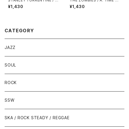
STANLEY TURRENTINE / A:
THE ZOMBIES / A: TIME OF
EVIL WAYS / B: LOVE HANG
THE SEASON / B: FRIENDS
¥1,430
¥1,430
OVER
OF MINE
CATEGORY
JAZZ
SOUL
ROCK
SSW
SKA / ROCK STEADY / REGGAE