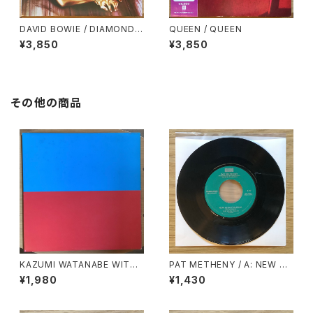
DAVID BOWIE / DIAMOND
QUEEN / QUEEN
DOGS
¥3,850
¥3,850
その他の商品
KAZUMI WATANABE WITH
PAT METHENY / A: NEW CH
LYUICHI SAKAMOTO / KYL
AUTAUQUA / B: SUENO CO
¥1,980
¥1,430
YN
N MEXICO