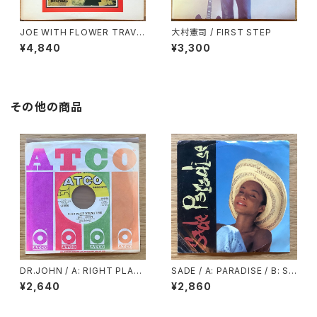
JOE WITH FLOWER TRAVE
大村憲司 / FIRST STEP
LLIN’ BND / THE TIME
¥4,840
¥3,300
その他の商品
DR.JOHN / A: RIGHT PLAC
SADE / A: PARADISE / B: SU
E WRONG TIME / B: I BEEN
PER BIEN TOTAL
¥2,640
¥2,860
HOODOOD