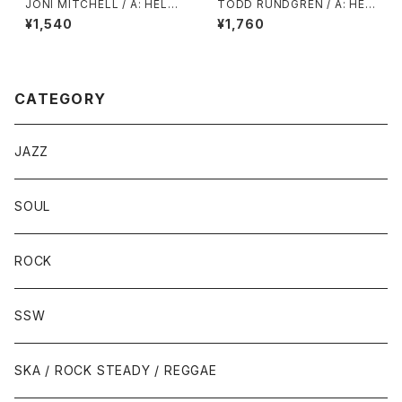
JONI MITCHELL / A: HELP
TODD RUNDGREN / A: HEL
ME / B: JUST LIKE THIS TR
LO IT’S ME / B: COLD MOR
¥1,540
¥1,760
AIN
NING LIGHT
CATEGORY
JAZZ
SOUL
ROCK
SSW
SKA / ROCK STEADY / REGGAE