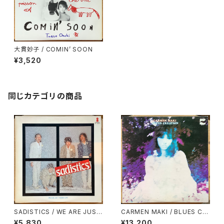
大貫妙子 / COMIN’ SOON
¥3,520
同じカテゴリの商品
SADISTICS / WE ARE JUST
CARMEN MAKI / BLUES CR
TAKING OFF
EATION / CARMEN MAKI / B
¥5,830
¥13,200