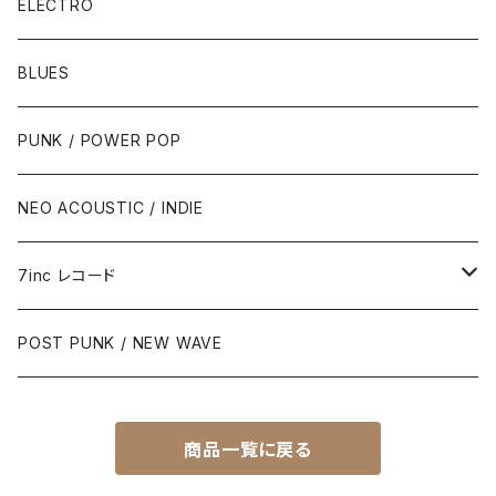
ELECTRO
BLUES
PUNK / POWER POP
NEO ACOUSTIC / INDIE
7inc レコード
PUNK / 2TONE
POST PUNK / NEW WAVE
PUB ROCK / POWER POP
商品一覧に戻る
SKA / ROCK STEADY / REGGAE