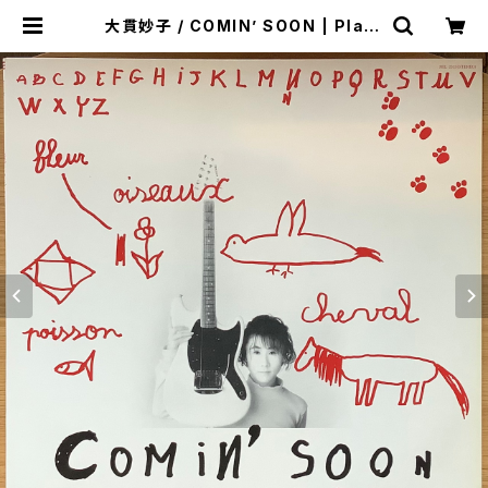
大貫妙子 / COMIN’ SOON | Plast
ic Soul Records