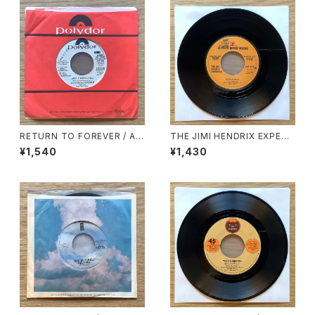
RETURN TO FOREVER / A:
THE JIMI HENDRIX EXPERI
JUNGLE WATERFALL (STER
ENCE / A: PURPLE HAZE /
¥1,540
¥1,430
EO) / B: JUNGLE WATERFA
B: FOXEY LADY
LL (MONO)