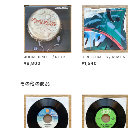
JUDAS PRIEST / ROCKA-
DIRE STRAITS / A: MONE
ROLLA
Y FOR NOTHING / B: LO
¥8,800
¥1,540
E OVER GOLD (LIVE)
その他の商品