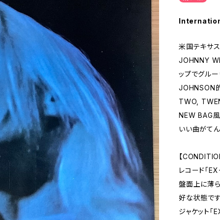
Internatio
米国テキサス
JOHNNY W
ップでグルーヴ
JOHNSON的
TWO, TWE
NEW BAG
いい曲がてん
【CONDITIO
レコード「EX
盤面上に薄ら
好な状態です
ジャケット「E