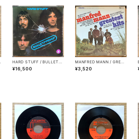
HARD STUFF / BULLETP
MANFRED MANN / GREAT
V
ROOF
EST HITS
¥16,500
¥3,520