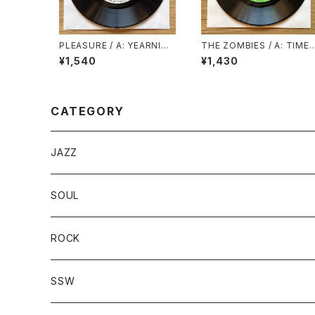
PLEASURE / A: YEARNIN’
THE ZOMBIES / A: TIME
BURNIN’ (STEREO) / B: Y
OF THE SEASON / B: FRIE
¥1,540
¥1,430
EARNIN’ BURNIN’ (MON
NDS OF MINE
O)
CATEGORY
JAZZ
SOUL
ROCK
SSW