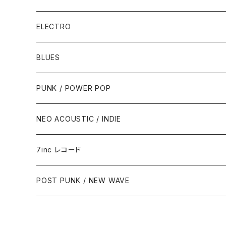
ELECTRO
BLUES
PUNK / POWER POP
NEO ACOUSTIC / INDIE
7inc レコード
PUNK / 2TONE
POST PUNK / NEW WAVE
PUB ROCK / POWER POP