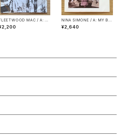
FLEETWOOD MAC / A: AL
NINA SIMONE / A: MY BA
BATROSS / B: NEED YOU
BY JUST CARE FOR ME /
¥2,200
¥2,640
R LOVE SO BAD
B: LOVE ME OR LEAVE ME