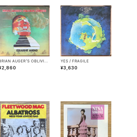
BRIAN AUGER’S OBLIVIO
YES / FRAGILE
N EXPRESS / STRAIGHT
¥2,860
¥3,630
AHEAD