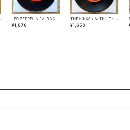
LED ZEPPELIN / A: ROCK
THE KINKS / A: TILL THE
AND ROLL / B: FOUR STI
END OF THE DAY / B: WH
¥1,870
¥1,650
CKS
ERE HAVE ALL THE GOO
D TIMES GONE